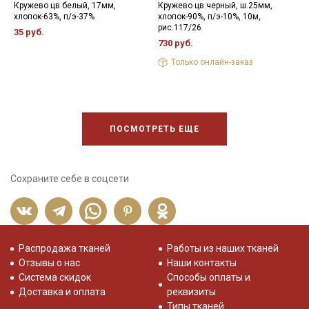
Кружево цв.белый, 17мм,
Кружево цв.черный, ш.25мм,
К
хлопок-63%, п/э-37%
хлопок-90%, п/э-10%, 10м,
х
рис.117/26
35 руб.
2
730 руб.
Только онлайн-заказ
ПОСМОТРЕТЬ ЕЩЕ
Сохраните себе в соцсети
Распродажа тканей
Работы из наших тканей
Отзывы о нас
Наши контакты
Система скидок
Способы оплаты и
Доставка и оплата
реквизиты
Типы тканей