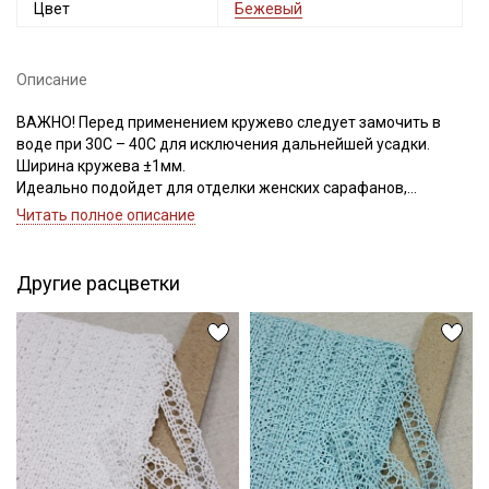
Цвет
Бежевый
Описание
ВАЖНО! Перед применением кружево следует замочить в
воде при 30С – 40С для исключения дальнейшей усадки.
Ширина кружева ±1мм.
Идеально подойдет для отделки женских сарафанов,
платьев, юбок, рукавов.
Читать полное описание
В интерьере можно использовать для украшения скатертей,
занавесок, подушек, пледов. Подойдет для оформления
творческих работ в различных техниках.
Другие расцветки
Цветопередача может отличаться от оригинального цвета в
зависимости от настроек вашего монитора.