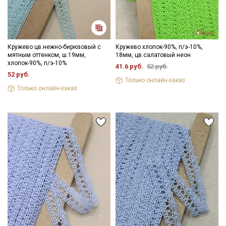
Подписаться
Кружево цв.нежно-бирюзовый с
Кружево хлопок-90%, п/э-10%,
мятным оттенком, ш.19мм,
18мм, цв.салатовый неон
Ознакомлен(а) с
Политикой обработки персональных
хлопок-90%, п/э-10%
41.6 руб.
52 руб.
данных
и даю
Согласие на обработку персональных
52 руб.
данных
Только онлайн-заказ
Только онлайн-заказ
Даю
Согласие на получение рекламных и
информационных рассылок