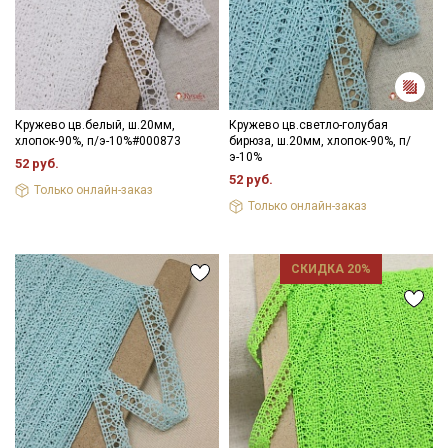
Кружево цв.белый, ш.20мм,
Кружево цв.светло-голубая
хлопок-90%, п/э-10%#000873
бирюза, ш.20мм, хлопок-90%, п/
э-10%
52 руб.
52 руб.
Только онлайн-заказ
Только онлайн-заказ
СКИДКА 20%
Секретная рассылка от Купава
Мы публикуем здесь дополнительные
промокоды и скидки до 30% на узкие
категории тканей
Электронная почта