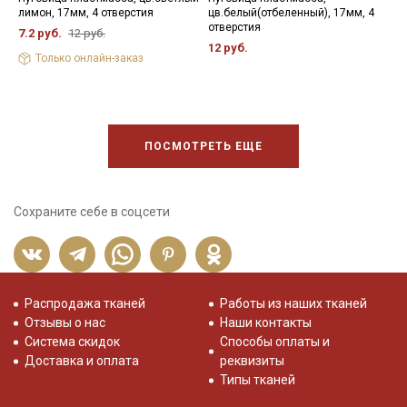
лимон, 17мм, 4 отверстия
цв.белый(отбеленный), 17мм, 4
ц
отверстия
7.2 руб.
12 руб.
6
12 руб.
Только онлайн-заказ
ПОСМОТРЕТЬ ЕЩЕ
Сохраните себе в соцсети
Распродажа тканей
Работы из наших тканей
Отзывы о нас
Наши контакты
Система скидок
Способы оплаты и
Доставка и оплата
реквизиты
Типы тканей