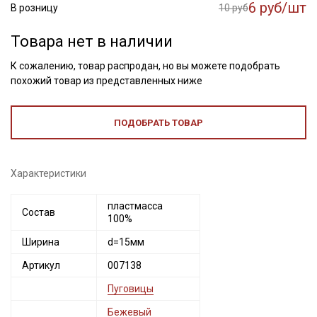
6 руб/шт
В розницу
10 руб
Товара нет в наличии
К сожалению, товар распродан, но вы можете подобрать
похожий товар из представленных ниже
ПОДОБРАТЬ ТОВАР
Характеристики
Секретная рассылка от Купава
пластмасса
Состав
Мы публикуем здесь дополнительные
100%
промокоды и скидки до 30% на узкие
Ширина
d=15мм
категории тканей
Артикул
007138
Электронная почта
Пуговицы
Бежевый