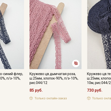
Мы публикуем здесь дополнительные
промокоды и скидки до 30% на узкие
категории тканей
Электронная почта
Подписаться
Ознакомлен(а) с
Политикой обработки персональных
данных
и даю
Согласие на обработку персональных
данных
о-синий флер,
Кружево цв.дымчатая роза,
Кружево цв.те
0%, п/э-10%,
ш.25мм, хлопок-90%, п/э-10%,
ш.25мм, хлопо
Даю
Согласие на получение рекламных и
рис.044/12
10м, рис.044/
информационных рассылок
85 руб.
730 руб.
Только онлайн-заказ
Только онла