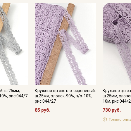
й, ш.25мм,
Кружево цв.светло-сиреневый,
Кружево цв.св
10%, рис.044/7
ш.25мм, хлопок-90%, п/э-10%,
ш.25мм, хлопо
рис.044/27
10м, рис.044/
Секретная рассылка от
85 руб.
730 руб.
Купава
Только онла