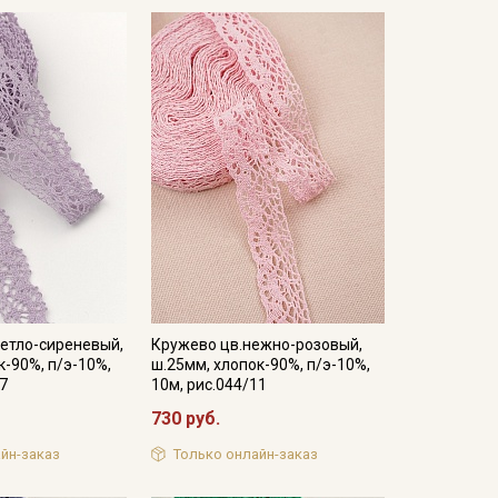
етло-сиреневый,
Кружево цв.нежно-розовый,
к-90%, п/э-10%,
ш.25мм, хлопок-90%, п/э-10%,
27
10м, рис.044/11
730 руб.
йн-заказ
Только онлайн-заказ