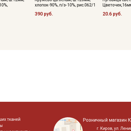
10%,
хлопок-90%, п/э-10%, рис.062/1
Цветочек,16мм
390 руб.
20.6 руб.
ших тканей
Розничный магазин К
ты
г. Киров, ул. Лени