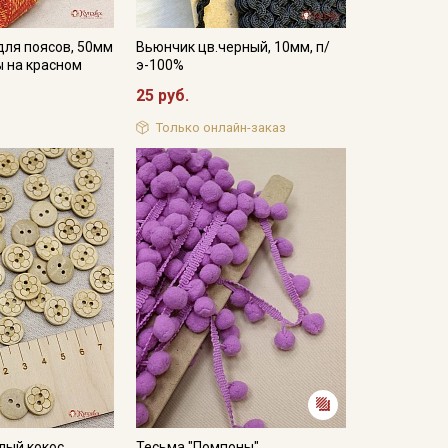
для поясов, 50мм
Вьюнчик цв.черный, 10мм, п/
 на красном
э-100%
25 руб.
Только онлайн-заказ
лый кокос,
Тесьма "Помпоны"