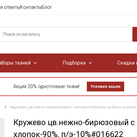
и ответы
Контакты
Блог
аборы тканей
Подборки
Скидки 
Акция 20% однотонные ткани!
Условия акции
Кружево цв.нежно-бирюзовый с мятным оттенком, ш.25мм, хлопок-
Кружево цв.нежно-бирюзовый с 
хлопок-90%, п/э-10%#016622