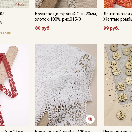
108
Кружево цв.суровый-2, ш.20мм,
Лента тканая 
хлопок-100%, рис.015/3
Желтые ромбы
б.
80 руб.
99 руб.
-заказ
ный, ш.12мм,
Кружево цв.белый, ш.120мм,
Пуговица свет