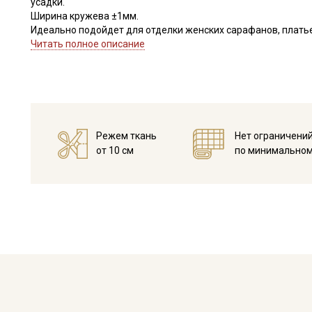
усадки.
Ширина кружева ±1мм.
Идеально подойдет для отделки женских сарафанов, платьев
В интерьере можно использовать для украшения скатертей, 
Читать полное описание
оформления творческих работ в различных техниках,
Цветопередача может отличаться от оригинального цвета в
Режем ткань
Нет ограничени
от 10 см
по минимальном