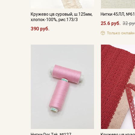
Кружево цв.суровый, ш.125мм,
Нитки 45ЛЛ, №6
хлопок-100%, рис.173/3
25.6 руб.
32 ру
390 руб.
Только онлайн
Нитки Dor Tak, №127
Кружево цв.крас