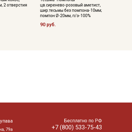
, 2 отверстия
цв.сиренево-розовый аметист,
шир.тесьмы без помпона-10мм;
помпон Ø-20мм, п/э-100%
90 руб.
Бесплатно по РФ
упава
+7 (800) 533-75-43
на, 79а