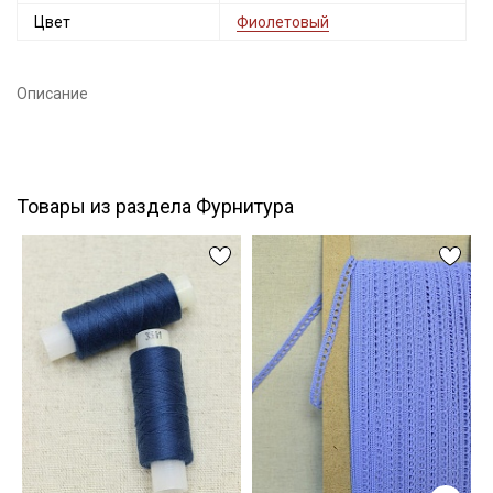
Цвет
Фиолетовый
Подписаться
Описание
Ознакомлен(а) с
Политикой обработки персональных
данных
и даю
Согласие на обработку персональных
данных
Даю
Согласие на получение рекламных и
информационных рассылок
Товары из раздела Фурнитура