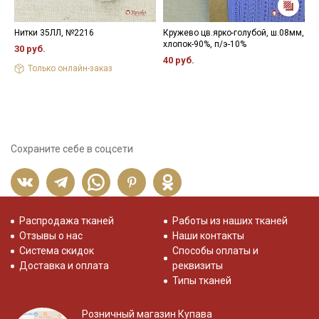
Нитки 35ЛЛ, №2216
Кружево цв.ярко-голубой, ш.08мм,
Н
хлопок-90%, п/э-10%
30 руб.
2
40 руб.
Только онлайн-заказ
Сохраните себе в соцсети
Распродажа тканей
Работы из наших тканей
Отзывы о нас
Наши контакты
Система скидок
Способы оплаты и
Доставка и оплата
реквизиты
Типы тканей
Розничный магазин Купава