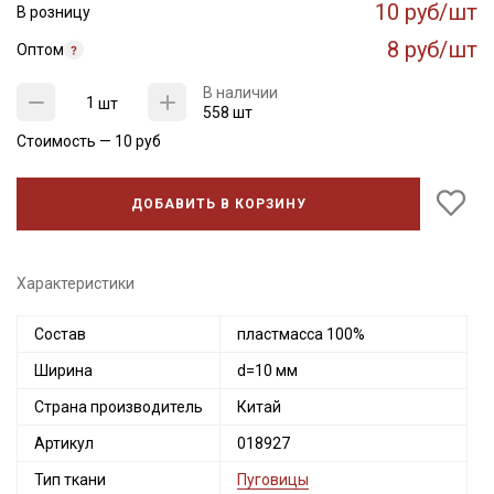
10 руб/шт
В розницу
8 руб/шт
Оптом
В наличии
шт
558 шт
Стоимость —
10
руб
ДОБАВИТЬ В КОРЗИНУ
Секретная рассылка от Купава
Характеристики
Мы публикуем здесь дополнительные
Состав
пластмасса 100%
промокоды и скидки до 30% на узкие
Ширина
d=10 мм
категории тканей
Страна производитель
Китай
Электронная почта
Артикул
018927
Тип ткани
Пуговицы