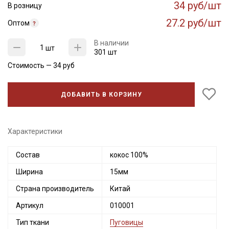
34 руб/шт
В розницу
27.2 руб/шт
Оптом
В наличии
шт
301 шт
Стоимость —
34
руб
ДОБАВИТЬ В КОРЗИНУ
Характеристики
Секретная рассылка от Купава
Состав
кокос 100%
Ширина
15мм
Мы публикуем здесь дополнительные
промокоды и скидки до 30% на узкие
Страна производитель
Китай
категории тканей
Артикул
010001
Тип ткани
Пуговицы
Электронная почта