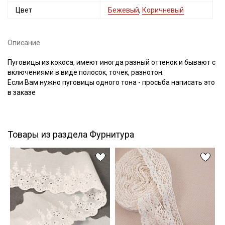
Цвет
Бежевый
,
Коричневый
Описание
Подписаться
Пуговицы из кокоса, имеют иногда разный оттенок и бывают с
включениями в виде полосок, точек, разнотон.
Ознакомлен(а) с
Политикой обработки персональных
данных
и даю
Согласие на обработку персональных
Если Вам нужно пуговицы одного тона - просьба написать это
данных
в заказе
Даю
Согласие на получение рекламных и
информационных рассылок
Товары из раздела Фурнитура