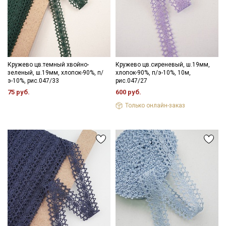
Секретная рассылка от Купава
Мы публикуем здесь дополнительные
Кружево цв.темный хвойно-
Кружево цв.сиреневый, ш.19мм,
зеленый, ш.19мм, хлопок-90%, п/
хлопок-90%, п/э-10%, 10м,
промокоды и скидки до 30% на узкие
э-10%, рис.047/33
рис.047/27
категории тканей
75 руб.
600 руб.
Только онлайн-заказ
Электронная почта
Подписаться
Ознакомлен(а) с
Политикой обработки персональных
данных
и даю
Согласие на обработку персональных
данных
Даю
Согласие на получение рекламных и