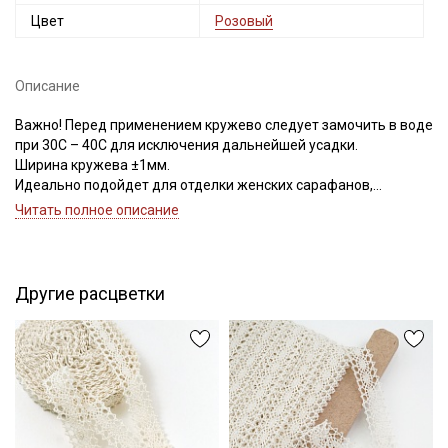
Цвет
Розовый
Описание
Важно! Перед применением кружево следует замочить в воде
при 30С – 40С для исключения дальнейшей усадки.
Ширина кружева ±1мм.
Идеально подойдет для отделки женских сарафанов,
платьев, юбок, рукавов.
Читать полное описание
В интерьере можно использовать для украшения скатертей,
занавесок, подушек, пледов. Подойдет для оформления
творческих работ в различных техниках.
Цветопередача может отличаться от оригинального цвета в
Другие расцветки
зависимости от настроек вашего монитора.