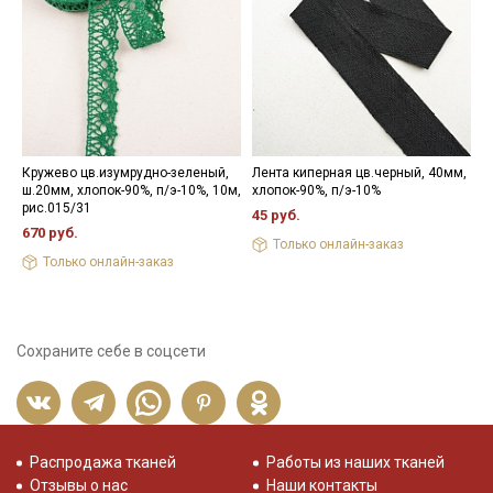
Кружево цв.изумрудно-зеленый,
Лента киперная цв.черный, 40мм,
Н
ш.20мм, хлопок-90%, п/э-10%, 10м,
хлопок-90%, п/э-10%
3
рис.015/31
45 руб.
670 руб.
Только онлайн-заказ
Только онлайн-заказ
Сохраните себе в соцсети
Распродажа тканей
Работы из наших тканей
Отзывы о нас
Наши контакты