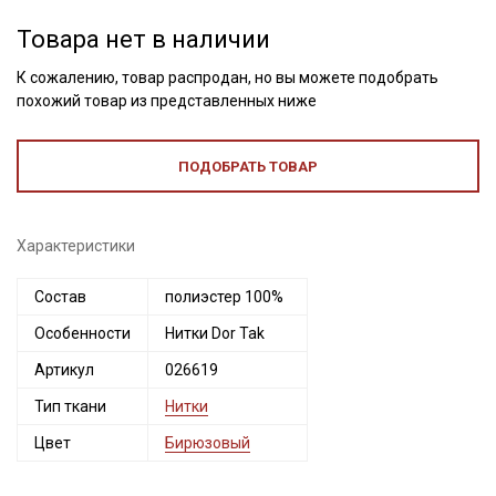
Товара нет в наличии
К сожалению, товар распродан, но вы можете подобрать
похожий товар из представленных ниже
ПОДОБРАТЬ ТОВАР
Характеристики
Состав
полиэстер 100%
Секретная рассылка от Купава
Особенности
Нитки Dor Tak
Мы публикуем здесь дополнительные
Артикул
026619
промокоды и скидки до 30% на узкие
Тип ткани
Нитки
категории тканей
Цвет
Бирюзовый
Электронная почта