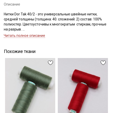
Описание
Нитки Dor Tak 40/2 - это универсальные швейные нитки,
средней толщины (толщина: 40. сложений: 2) состав: 100%
Подписаться
полиэстер. Цветоусточивы к многократым стиркам, прочные
на разрыв.
Ознакомлен(а) с
Политикой обработки персональных
Если требуется подбор цвета — наш менеджер подберет для
Читать полное описание
данных
и даю
Согласие на обработку персональных
вас нужный цвет.
данных
Цветопередача может отличаться от оригинального цвета в
зависимости от настроек вашего монитора.
Даю
Согласие на получение рекламных и
Похожие ткани
информационных рассылок