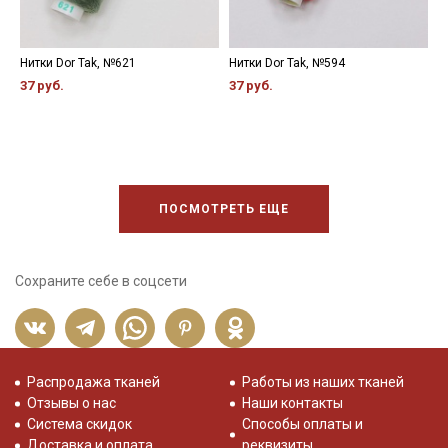
Нитки Dor Tak, №621
Нитки Dor Tak, №594
Н
37 руб.
37 руб.
3
ПОСМОТРЕТЬ ЕЩЕ
Сохраните себе в соцсети
Распродажа тканей
Работы из наших тканей
Отзывы о нас
Наши контакты
Система скидок
Способы оплаты и
Доставка и оплата
реквизиты