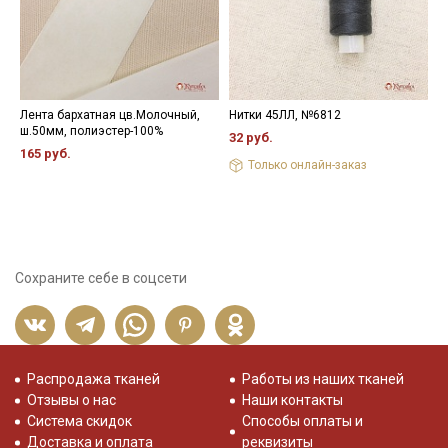
Лента бархатная цв.Молочный,
Нитки 45ЛЛ, №6812
Л
ш.50мм, полиэстер-100%
ж
32 руб.
165 руб.
1
Только онлайн-заказ
Сохраните себе в соцсети
Распродажа тканей
Работы из наших тканей
Отзывы о нас
Наши контакты
Система скидок
Способы оплаты и
Доставка и оплата
реквизиты