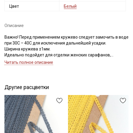
Цвет
Белый
Описание
Важно! Перед применением кружево следует замочить в воде
при 30С – 40С для исключения дальнейшей усадки.
Ширина кружева ±1мм.
Идеально подойдет для отделки женских сарафанов,
платьев, юбок, рукавов.
Читать полное описание
В интерьере можно использовать для украшения скатертей,
занавесок, подушек, пледов. Подойдет для оформления
творческих работ в различных техниках.
Цветопередача может отличаться от оригинального цвета в
Другие расцветки
зависимости от настроек вашего монитора.