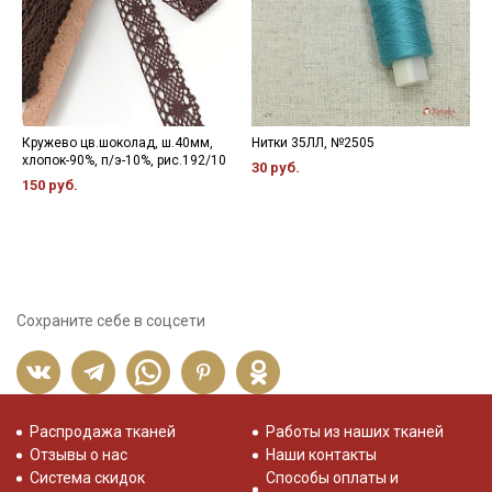
Кружево цв.шоколад, ш.40мм,
Нитки 35ЛЛ, №2505
Н
хлопок-90%, п/э-10%, рис.192/10
30 руб.
3
150 руб.
Сохраните себе в соцсети
Распродажа тканей
Работы из наших тканей
Отзывы о нас
Наши контакты
Система скидок
Способы оплаты и