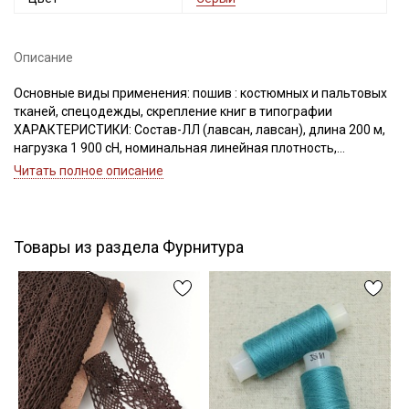
Описание
Подписаться
Основные виды применения: пошив : костюмных и пальтовых
тканей, спецодежды, скрепление книг в типографии
Ознакомлен(а) с
Политикой обработки персональных
ХАРАКТЕРИСТИКИ: Состав-ЛЛ (лавсан, лавсан), длина 200 м,
данных
и даю
Согласие на обработку персональных
нагрузка 1 900 сН, номинальная линейная плотность,
данных
Текс(структура)- 43,5 (21Текс*2)
Читать полное описание
Удлинение- 17,0, Номер игл: 90-100.
Даю
Согласие на получение рекламных и
информационных рассылок
Товары из раздела Фурнитура