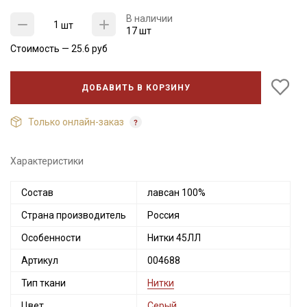
В наличии
шт
17 шт
Стоимость —
25.6
руб
ДОБАВИТЬ В КОРЗИНУ
Только онлайн-заказ
Характеристики
Состав
лавсан 100%
Секретная рассылка от Купава
Страна производитель
Россия
Мы публикуем здесь дополнительные
Особенности
Нитки 45ЛЛ
промокоды и скидки до 30% на узкие
Артикул
004688
категории тканей
Тип ткани
Нитки
Электронная почта
Цвет
Серый