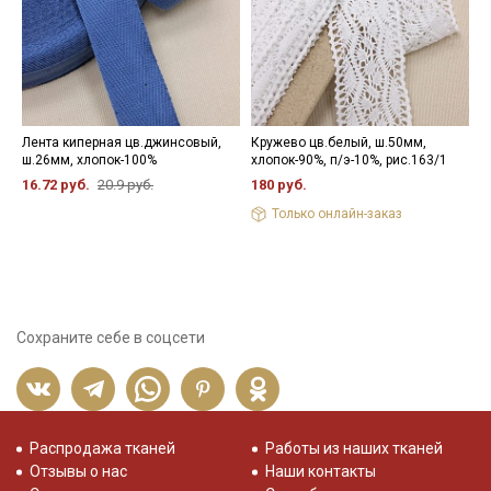
Лента киперная цв.джинсовый,
Кружево цв.белый, ш.50мм,
Ж
ш.26мм, хлопок-100%
хлопок-90%, п/э-10%, рис.163/1
с
н
16.72 руб.
20.9 руб.
180 руб.
4
Только онлайн-заказ
Сохраните себе в соцсети
Распродажа тканей
Работы из наших тканей
Отзывы о нас
Наши контакты