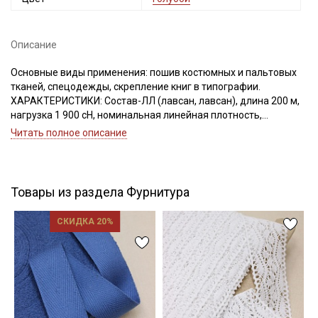
Описание
Подписаться
Основные виды применения: пошив костюмных и пальтовых
тканей, спецодежды, скрепление книг в типографии.
ХАРАКТЕРИСТИКИ: Состав-ЛЛ (лавсан, лавсан), длина 200 м,
Ознакомлен(а) с
Политикой обработки персональных
нагрузка 1 900 сН, номинальная линейная плотность,
данных
и даю
Согласие на обработку персональных
данных
Текс(структура)- 43,5 (21Текс*2)
Читать полное описание
Удлинение- 17,0, Номер игл: 90-100.
Даю
Согласие на получение рекламных и
информационных рассылок
Товары из раздела Фурнитура
СКИДКА 20%