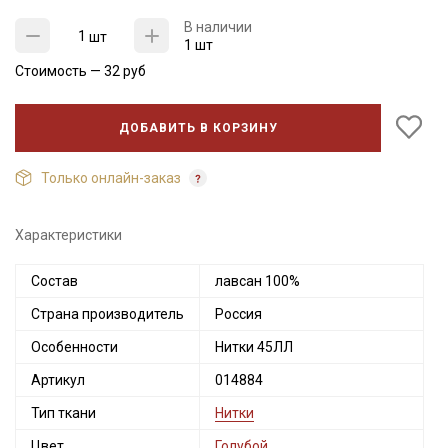
В наличии
шт
1 шт
Стоимость —
32
руб
ДОБАВИТЬ В КОРЗИНУ
Только онлайн-заказ
Характеристики
Состав
лавсан 100%
Секретная рассылка от Купава
Страна производитель
Россия
Мы публикуем здесь дополнительные
Особенности
Нитки 45ЛЛ
промокоды и скидки до 30% на узкие
Артикул
014884
категории тканей
Тип ткани
Нитки
Электронная почта
Цвет
Голубой