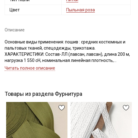
Цвет
Пыльная роза
Описание
Подписаться
Основные виды применения: пошив : средних костюмных и
пальтовых тканей, спецодежды, трикотажа.
Ознакомлен(а) с
Политикой обработки персональных
данных
и даю
Согласие на обработку персональных
ХАРАКТЕРИСТИКИ: Состав-ЛЛ (лавсан, лавсан), длина 200 м,
данных
нагрузка 1 550 сН, номинальная линейная плотность,
Текс(структура)- 34,5 (16.7Текс*2)
Даю
Согласие на получение рекламных и
Читать полное описание
Удлинение- 16,0, Номер игл: 80-90.
информационных рассылок
Товары из раздела Фурнитура