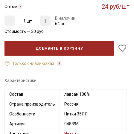
24 руб/шт
Оптом
В наличии
шт
64 шт
Стоимость —
30
руб
ДОБАВИТЬ В КОРЗИНУ
Только онлайн-заказ
Характеристики
Секретная рассылка от Купава
Состав
лавсан 100%
Страна производитель
Россия
Мы публикуем здесь дополнительные
промокоды и скидки до 30% на узкие
Особенности
Нитки 35ЛЛ
категории тканей
Артикул
048396
Электронная почта
Тип ткани
Нитки