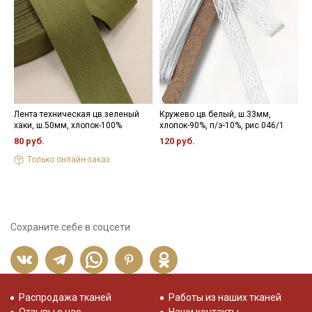
Лента техническая цв.зеленый
Кружево цв.белый, ш.33мм,
Ж
хаки, ш.50мм, хлопок-100%
хлопок-90%, п/э-10%, рис.046/1
н
80 руб.
120 руб.
8
Только онлайн-заказ
Сохраните себе в соцсети
Распродажа тканей
Работы из наших тканей