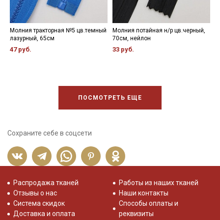
Молния тракторная №5 цв.темный
Молния потайная н/р цв.черный,
М
лазурный, 65см
70см, нейлон
ц
47 руб.
33 руб.
4
ПОСМОТРЕТЬ ЕЩЕ
Сохраните себе в соцсети
Распродажа тканей
Работы из наших тканей
Отзывы о нас
Наши контакты
Система скидок
Способы оплаты и
Доставка и оплата
реквизиты