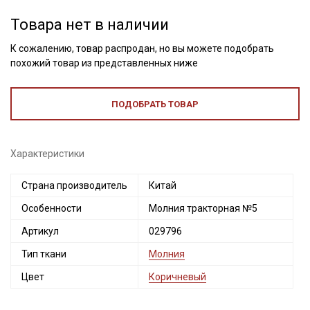
Товара нет в наличии
К сожалению, товар распродан, но вы можете подобрать
похожий товар из представленных ниже
ПОДОБРАТЬ ТОВАР
Характеристики
Страна производитель
Китай
Секретная рассылка от Купава
Особенности
Молния тракторная №5
Мы публикуем здесь дополнительные
Артикул
029796
промокоды и скидки до 30% на узкие
Тип ткани
Молния
категории тканей
Цвет
Коричневый
Электронная почта