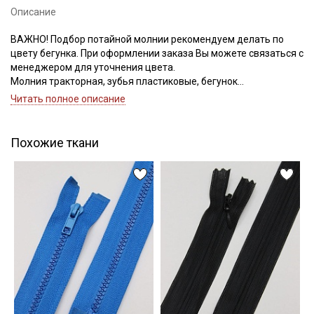
Описание
ВАЖНО! Подбор потайной молнии рекомендуем делать по
цвету бегунка. При оформлении заказа Вы можете связаться с
Подписаться
менеджером для уточнения цвета.
Молния тракторная, зубья пластиковые, бегунок
Ознакомлен(а) с
Политикой обработки персональных
металлический, номер соответствует ширине зубьев.
Читать полное описание
данных
и даю
Согласие на обработку персональных
данных
Даю
Согласие на получение рекламных и
Похожие ткани
информационных рассылок