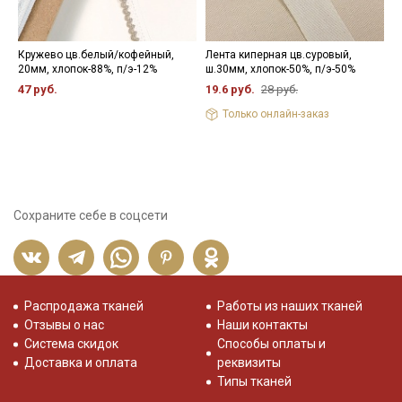
Кружево цв.белый/кофейный,
Лента киперная цв.суровый,
Б
20мм, хлопок-88%, п/э-12%
ш.30мм, хлопок-50%, п/э-50%
ц
б
47 руб.
19.6 руб.
28 руб.
Ø
Только онлайн-заказ
4
Сохраните себе в соцсети
Распродажа тканей
Работы из наших тканей
Отзывы о нас
Наши контакты
Система скидок
Способы оплаты и
Доставка и оплата
реквизиты
Типы тканей