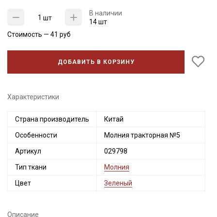
В наличии
шт
14 шт
Стоимость —
41
руб
ДОБАВИТЬ В КОРЗИНУ
Характеристики
Страна производитель
Китай
Секретная рассылка от Купава
Особенности
Молния тракторная №5
Мы публикуем здесь дополнительные
Артикул
029798
промокоды и скидки до 30% на узкие
Тип ткани
Молния
категории тканей
Цвет
Зеленый
Электронная почта
Описание