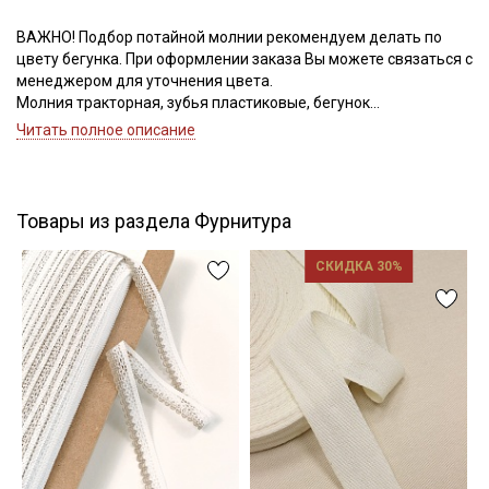
ВАЖНО! Подбор потайной молнии рекомендуем делать по
цвету бегунка. При оформлении заказа Вы можете связаться с
Подписаться
менеджером для уточнения цвета.
Молния тракторная, зубья пластиковые, бегунок
Ознакомлен(а) с
Политикой обработки персональных
металлический, номер соответствует ширине зубьев.
Читать полное описание
данных
и даю
Согласие на обработку персональных
данных
Даю
Согласие на получение рекламных и
информационных рассылок
Товары из раздела Фурнитура
СКИДКА 30%