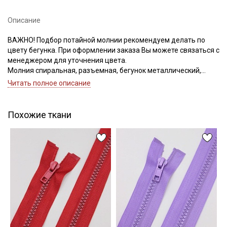
Электронная почта
Описание
ВАЖНО! Подбор потайной молнии рекомендуем делать по
цвету бегунка. При оформлении заказа Вы можете связаться с
Подписаться
менеджером для уточнения цвета.
Молния спиральная, разъемная, бегунок металлический,
номер соответствует ширине зубьев
Ознакомлен(а) с
Политикой обработки персональных
Читать полное описание
данных
и даю
Согласие на обработку персональных
данных
Похожие ткани
Даю
Согласие на получение рекламных и
информационных рассылок