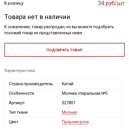
34 руб/шт
В розницу
Товара нет в наличии
К сожалению, товар распродан, но вы можете подобрать
похожий товар из представленных ниже
ПОДОБРАТЬ ТОВАР
Характеристики
Страна производитель
Китай
Секретная рассылка от Купава
Особенности
Молния спиральная №5
Мы публикуем здесь дополнительные
Артикул
027801
промокоды и скидки до 30% на узкие
Тип ткани
Молния
категории тканей
Цвет
Пыльная роза