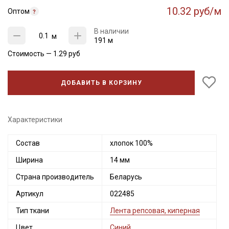
10.32 руб/м
Оптом
В наличии
м
191 м
Стоимость —
1.29
руб
ДОБАВИТЬ В КОРЗИНУ
Характеристики
Состав
хлопок 100%
Секретная рассылка от Купава
Ширина
14 мм
Мы публикуем здесь дополнительные
Страна производитель
Беларусь
промокоды и скидки до 30% на узкие
Артикул
022485
категории тканей
Тип ткани
Лента репсовая, киперная
Электронная почта
Цвет
Синий