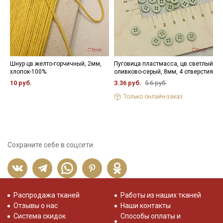
Шнур цв.желто-горчичный, 2мм,
Пуговица пластмасса, цв.светлый
Н
хлопок-100%
оливково-серый, 8мм, 4 отверстия
3
10 руб.
3.36 руб.
5.6 руб.
Только онлайн-заказ
Сохраните себе в соцсети
Распродажа тканей
Работы из наших тканей
Отзывы о нас
Наши контакты
Система скидок
Способы оплаты и