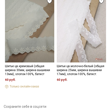
данных
и даю
Согласие на обработку персональных
зависимости от настроек вашего монитора.
данных
Даю
Согласие на получение рекламных и
информационных рассылок
Шитье цв.кремовый (общая
Шитье цв.молочно-белый (общая
Л
ширина 30мм, ширина вышивки
ширина 25мм, ширина вышивки
з
13мм), хлопок-100%, батист
17мм), хлопок-100%, батист.
х
60 руб.
60 руб.
1
Только онлайн-заказ
Сохраните себе в соцсети