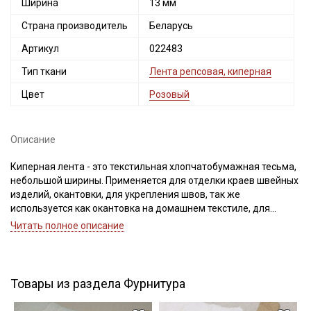
Ширина
13 мм
Страна производитель
Беларусь
Артикул
022483
Тип ткани
Лента репсовая, киперная
Цвет
Розовый
Секретная рассылка от Купава
Мы публикуем здесь дополнительные
Описание
промокоды и скидки до 30% на узкие
категории тканей
Киперная лента - это текстильная хлопчатобумажная тесьма,
небольшой ширины. Применяется для отделки краев швейных
Электронная почта
изделий, окантовки, для укрепления швов, так же
используется как окантовка на домашнем текстиле, для
укрепления швов может быть использована на форменной и
Читать полное описание
специальной одежде, на трикотажных изделиях, широко
используется в рукоделии и декоре (переплетные работы,
декоративно-прикладное творчество).
Подписаться
Важно! Перед применением ее следует замочить в воде при
Товары из раздела Фурнитура
30С – 40С для исключения дальнейшей усадки. Усадка до 5%
Ознакомлен(а) с
Политикой обработки персональных
Цветопередача может отличаться от оригинального цвета, в