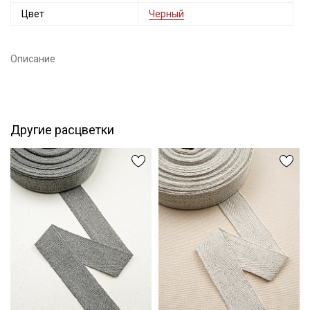
Цвет
Черный
Секретная рассылка от Купава
Мы публикуем здесь дополнительные
Описание
промокоды и скидки до 30% на узкие
категории тканей
Электронная почта
Другие расцветки
Подписаться
Ознакомлен(а) с
Политикой обработки персональных
данных
и даю
Согласие на обработку персональных
данных
Даю
Согласие на получение рекламных и
информационных рассылок