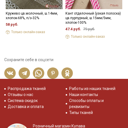
Кружево цв.молочный, ш.14мм,
Кант отделочный (узкая полоска)
П
хлопок-68%, п/э-32%
цв.пурпурный, ш.15мм/5мм,
и
хлопок-100%
58 руб.
5
47.4 руб.
79 руб.
Только онлайн-заказ
Только онлайн-заказ
Сохраните себе в соцсети
Распродажа тканей
Работы из наших тканей
Отзывы о нас
Наши контакты
Система скидок
Способы оплаты и
Доставка и оплата
реквизиты
Типы тканей
Розничный магазин Купава