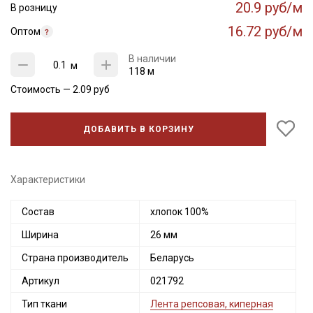
20.9 руб/м
В розницу
16.72 руб/м
Оптом
В наличии
м
118 м
Стоимость —
2.09
руб
ДОБАВИТЬ В КОРЗИНУ
Характеристики
Состав
хлопок 100%
Секретная рассылка от Купава
Ширина
26 мм
Мы публикуем здесь дополнительные
Страна производитель
Беларусь
промокоды и скидки до 30% на узкие
категории тканей
Артикул
021792
Тип ткани
Лента репсовая, киперная
Электронная почта