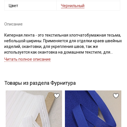
Цвет
Чернильный
Описание
Подписаться
Киперная лента - это текстильная хлопчатобумажная тесьма,
небольшой ширины. Применяется для отделки краев швейных
Ознакомлен(а) с
Политикой обработки персональных
изделий, окантовки, для укрепления швов, так же
данных
и даю
Согласие на обработку персональных
данных
используется как окантовка на домашнем текстиле, для
укрепления швов может быть использована на форменной и
Читать полное описание
Даю
Согласие на получение рекламных и
специальной одежде, на трикотажных изделиях, широко
информационных рассылок
используется в рукоделии и декоре (переплетные работы,
декоративно-прикладное творчество).
Важно! Перед применением ее следует замочить в воде при
Товары из раздела Фурнитура
30С – 40С для исключения дальнейшей усадки. Усадка до 5%
Цветопередача может отличаться от оригинального цвета в
зависимости от настроек вашего монитора.