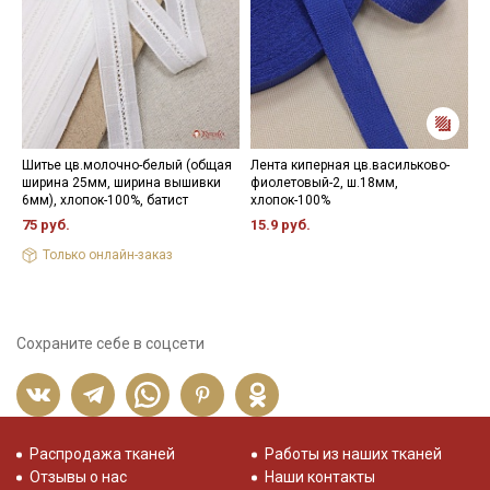
Шитье цв.молочно-белый (общая
Лента киперная цв.васильково-
П
ширина 25мм, ширина вышивки
фиолетовый-2, ш.18мм,
ц
6мм), хлопок-100%, батист
хлопок-100%
1
75 руб.
15.9 руб.
8
Только онлайн-заказ
Сохраните себе в соцсети
Распродажа тканей
Работы из наших тканей
Отзывы о нас
Наши контакты