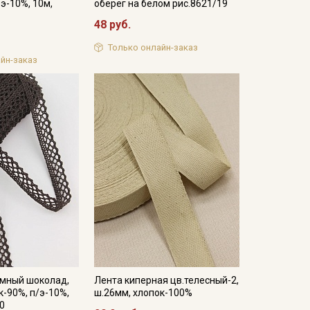
/э-10%, 10м,
оберег на белом рис.8621/19
48 руб.
Только онлайн-заказ
йн-заказ
емный шоколад,
Лента киперная цв.телесный-2,
к-90%, п/э-10%,
ш.26мм, хлопок-100%
10