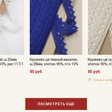
промокоды и скидки до 30% на узкие
категории тканей
Электронная почта
Подписаться
Ознакомлен(а) с
Политикой обработки персональных
й, ш.25мм,
Кружево цв.темный василек,
Кружево цв.су
данных
и даю
Согласие на обработку персональных
10%, рис.117/1
ш.28мм, хлопок-90%, п/э-10%
хлопок-90%, п
данных
85 руб.
85 руб.
Даю
Согласие на получение рекламных и
информационных рассылок
Только онла
ПОСМОТРЕТЬ ЕЩЕ