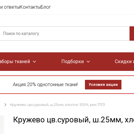
и ответы
Контакты
Блог
аборы тканей
Подборки
Скидки 
Акция 20% однотонные ткани!
Условия акции
Кружево цв.суровый, ш.25мм, хлопок-100%, рис.117/3
Кружево цв.суровый, ш.25мм, хл