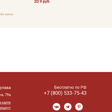
20.9 руб.
йн-заказ
Бесплатно по РФ
упава
+7 (800) 533-75-43
на, 79а
 карте
аршрут