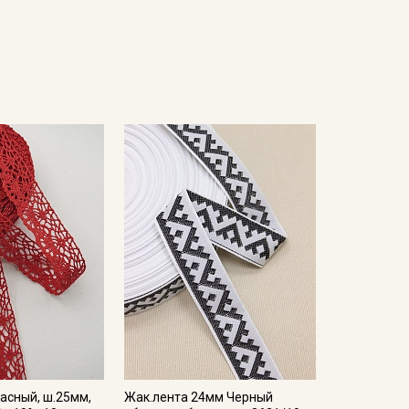
асный, ш.25мм,
Жак.лента 24мм Черный