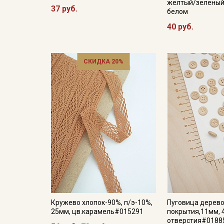
желтый/зеленый
37 руб.
белом
40 руб.
СКИДКА 20%
Кружево хлопок-90%, п/э-10%,
Пуговица дерево
25мм, цв.карамель#015291
покрытия,11мм, 
отверстия#0188