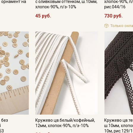
 орнамент на
с оливковым оттенком, ш.10мм,
хлопок-90%, п
хлопок-90%, п/э-10%
рис.044/16
45 руб.
730 руб.
Только онла
 без
Кружево цв.белый/кофейный,
Кружево цв.т
4
12мм, хлопок-90%, п/э-10%
ш.10мм, хлопо
53
10м, рис.129/