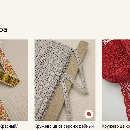
ра
 Красный/
Кружево цв.св.серо-кофейный
Кружево цв.кр