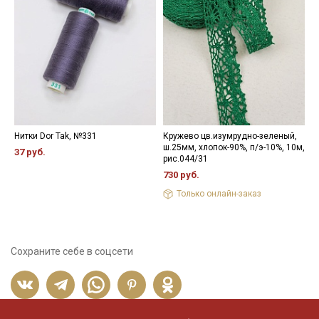
Нитки Dor Tak, №331
Кружево цв.изумрудно-зеленый,
К
ш.25мм, хлопок-90%, п/э-10%, 10м,
х
37 руб.
рис.044/31
р
730 руб.
7
Только онлайн-заказ
Сохраните себе в соцсети