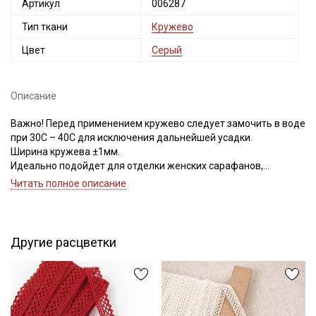
Артикул
006287
Тип ткани
Кружево
Цвет
Серый
Описание
Важно! Перед применением кружево следует замочить в воде
при 30С – 40С для исключения дальнейшей усадки.
Ширина кружева ±1мм.
Идеально подойдет для отделки женских сарафанов,
платьев, юбок, рукавов.
Читать полное описание
В интерьере можно использовать для украшения скатертей,
занавесок, подушек, пледов. Подойдет для оформления
творческих работ в различных техниках.
Другие расцветки
Цветопередача может отличаться от оригинального цвета в
зависимости от настроек вашего монитора.