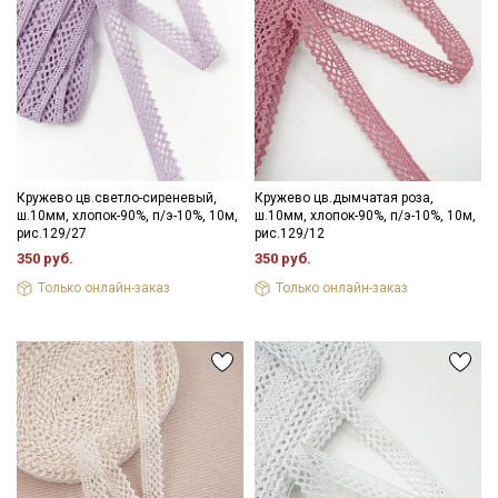
Секретная рассылка от Купава
Мы публикуем здесь дополнительные
промокоды и скидки до 30% на узкие
Кружево цв.светло-сиреневый,
Кружево цв.дымчатая роза,
категории тканей
ш.10мм, хлопок-90%, п/э-10%, 10м,
ш.10мм, хлопок-90%, п/э-10%, 10м,
рис.129/27
рис.129/12
350 руб.
350 руб.
Электронная почта
Только онлайн-заказ
Только онлайн-заказ
Подписаться
Ознакомлен(а) с
Политикой обработки персональных
данных
и даю
Согласие на обработку персональных
данных