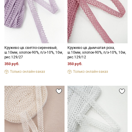
Секретная рассылка от Купава
Мы публикуем здесь дополнительные
промокоды и скидки до 30% на узкие
Кружево цв.светло-сиреневый,
Кружево цв.дымчатая роза,
ш.10мм, хлопок-90%, п/э-10%, 10м,
ш.10мм, хлопок-90%, п/э-10%, 10м,
категории тканей
рис.129/27
рис.129/12
350 руб.
350 руб.
Электронная почта
Только онлайн-заказ
Только онлайн-заказ
Подписаться
Ознакомлен(а) с
Политикой обработки персональных
данных
и даю
Согласие на обработку персональных
данных