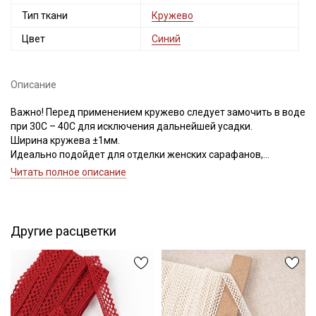
Тип ткани
Кружево
Цвет
Синий
Описание
Важно! Перед применением кружево следует замочить в воде
при 30С – 40С для исключения дальнейшей усадки.
Ширина кружева ±1мм.
Идеально подойдет для отделки женских сарафанов,
платьев, юбок, рукавов.
Читать полное описание
В интерьере можно использовать для украшения скатертей,
занавесок, подушек, пледов. Подойдет для оформления
творческих работ в различных техниках.
Другие расцветки
Цветопередача может отличаться от оригинального цвета в
зависимости от настроек вашего монитора.