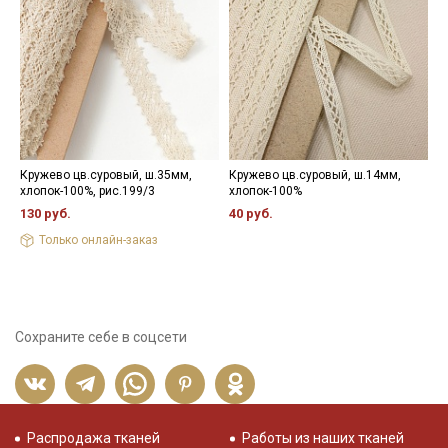
Кружево цв.суровый, ш.35мм,
Кружево цв.суровый, ш.14мм,
М
хлопок-100%, рис.199/3
хлопок-100%
ц
130 руб.
40 руб.
4
Только онлайн-заказ
Сохраните себе в соцсети
Распродажа тканей
Работы из наших тканей