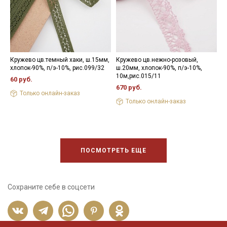
Кружево цв.темный хаки, ш.15мм,
Кружево цв.нежно-розовый,
К
хлопок-90%, п/э-10%, рис.099/32
ш.20мм, хлопок-90%, п/э-10%,
х
10м,рис.015/11
60 руб.
8
670 руб.
Только онлайн-заказ
Только онлайн-заказ
ПОСМОТРЕТЬ ЕЩЕ
Сохраните себе в соцсети