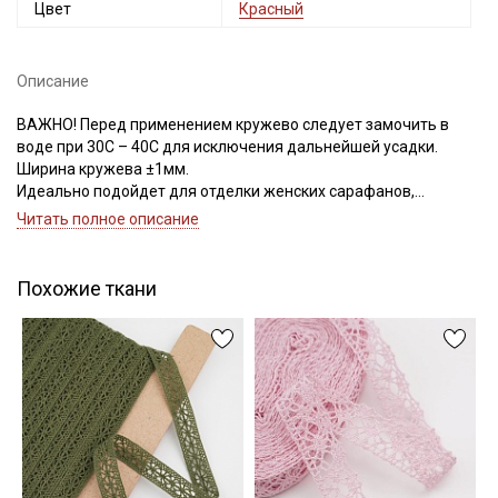
Цвет
Красный
Электронная почта
Описание
ВАЖНО! Перед применением кружево следует замочить в
Подписаться
воде при 30С – 40С для исключения дальнейшей усадки.
Ширина кружева ±1мм.
Идеально подойдет для отделки женских сарафанов,
Ознакомлен(а) с
Политикой обработки персональных
платьев, юбок, рукавов.
данных
и даю
Согласие на обработку персональных
Читать полное описание
данных
В интерьере можно использовать для украшения скатертей,
занавесок, подушек, пледов. Подойдет для оформления
Даю
Согласие на получение рекламных и
творческих работ в различных техниках.
Похожие ткани
информационных рассылок
Цветопередача может отличаться от оригинального цвета в
зависимости от настроек вашего монитора.