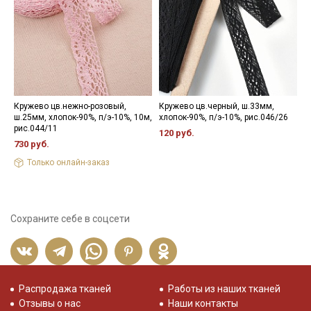
Кружево цв.нежно-розовый,
Кружево цв.черный, ш.33мм,
П
ш.25мм, хлопок-90%, п/э-10%, 10м,
хлопок-90%, п/э-10%, рис.046/26
ц
рис.044/11
о
120 руб.
730 руб.
1
Только онлайн-заказ
Сохраните себе в соцсети
Распродажа тканей
Работы из наших тканей
Отзывы о нас
Наши контакты