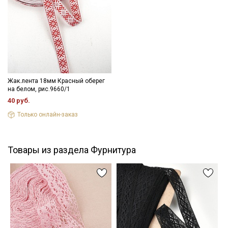
информационных рассылок
- максимальная температура стирки до 40 С, без отжима,
- противопоказано применение отбеливателей.
Цветопередача (тон) может отличаться от оригинального
цвета ткани в зависимости от настроек вашего монитора и в
зависимости от партии.
Жак.лента 18мм Красный оберег
на белом, рис.9660/1
40 руб.
Только онлайн-заказ
Товары из раздела Фурнитура