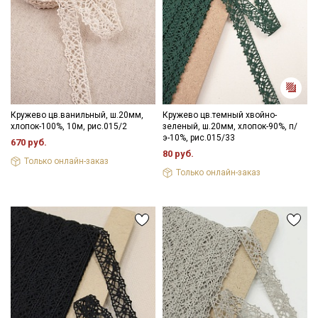
Секретная рассылка от Купава
Мы публикуем здесь дополнительные
промокоды и скидки до 30% на узкие
Кружево цв.ванильный, ш.20мм,
Кружево цв.темный хвойно-
хлопок-100%, 10м, рис.015/2
зеленый, ш.20мм, хлопок-90%, п/
категории тканей
э-10%, рис.015/33
670 руб.
80 руб.
Электронная почта
Только онлайн-заказ
Только онлайн-заказ
Подписаться
Ознакомлен(а) с
Политикой обработки персональных
данных
и даю
Согласие на обработку персональных
данных