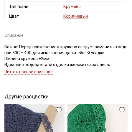
Тип ткани
Кружево
Цвет
Коричневый
Описание
Важно! Перед применением кружево следует замочить в воде
при 30С – 40С для исключения дальнейшей усадки.
Ширина кружева ±2мм.
Идеально подойдет для отделки женских сарафанов,
платьев, юбок, рукавов.
Читать полное описание
В интерьере можно использовать для украшения скатертей,
занавесок, подушек, пледов. Подойдет для оформления
творческих работ в различных техниках.
Другие расцветки
Цветопередача может отличаться от оригинального цвета в
зависимости от настроек вашего монитора.