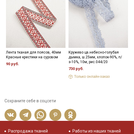
Лента тканая для поясов, 40мм
Кружево цв.небесно-голубая
К
Красные крестики на суровом
дымка, ш.25мм, хлопок-90%, п/
м
э-10%, 10м, рис.044/20
х
90 руб.
730 руб.
4
Только онлайн-заказ
Сохраните себе в соцсети
Распродажа тканей
Работы из наших тканей