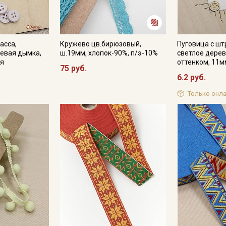
асса,
Кружево цв.бирюзовый,
Пуговица с шт
невая дымка,
ш.19мм, хлопок-90%, п/э-10%
светлое дерев
ия
оттенком, 11м
75 руб.
6.2 руб.
Только онла