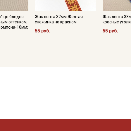
" цв.бледно-
Жак.лента 32мм Желтая
Жак.лента 33
ным оттенком,
снежинка на красном
красные уголк
помпона-10мм;
55 руб.
55 руб.