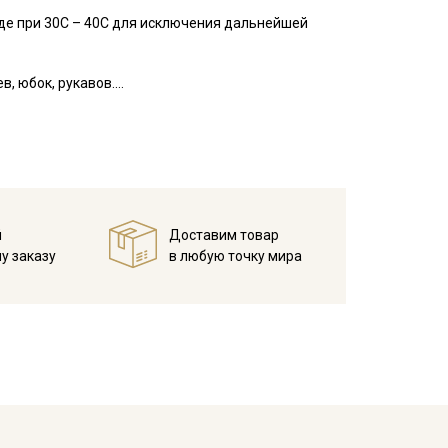
де при 30С – 40С для исключения дальнейшей
, юбок, рукавов.
занавесок, подушек, пледов. Подойдет для
 зависимости от настроек вашего монитора.
й
Доставим товар
у заказу
в любую точку мира