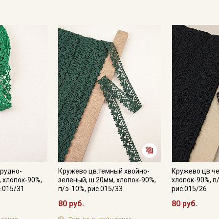
рудно-
Кружево цв.темный хвойно-
Кружево цв.че
, хлопок-90%,
зеленый, ш.20мм, хлопок-90%,
хлопок-90%, п
с.015/31
п/э-10%, рис.015/33
рис.015/26
Секретная рассылка от
80 руб.
80 руб.
Купава