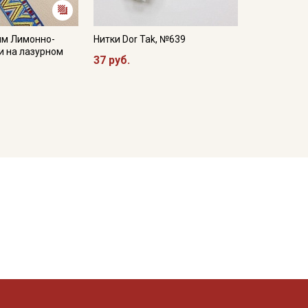
мм Лимонно-
Нитки Dor Tak, №639
и на лазурном
37 руб.