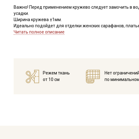
Важно! Перед применением кружево следует замочить в во
усадки.
Ширина кружева ±1мм.
Идеально подойдет для отделки женских сарафанов, платьев
В интерьере можно использовать для украшения скатертей, 
Читать полное описание
оформления творческих работ в различных техниках.
Цветопередача может отличаться от оригинального цвета в
Режем ткань
Нет ограничени
от 10 см
по минимальном