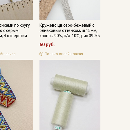
рихами по кругу
Кружево цв.серо-бежевый с
о с серым
оливковым оттенком, ш.15мм,
м, 4 отверстия
хлопок-90%, п/э-10%, рис.099/5
60 руб.
йн-заказ
Только онлайн-заказ