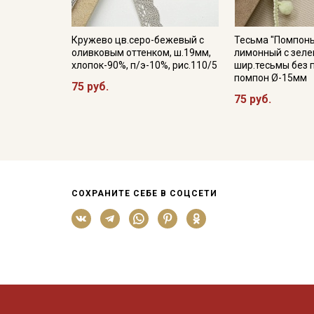
Кружево цв.серо-бежевый с
Тесьма "Помпоны
оливковым оттенком, ш.19мм,
лимонный с зеле
хлопок-90%, п/э-10%, рис.110/5
шир.тесьмы без 
помпон Ø-15мм
75 руб.
75 руб.
СОХРАНИТЕ СЕБЕ В СОЦСЕТИ