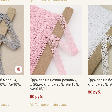
-заказ
Только онлайн-заказ
Мы публикуем здесь дополнительные
промокоды и скидки до 30% на узкие
категории тканей
Электронная почта
Подписаться
Ознакомлен(а) с
Политикой обработки персональных
данных
и даю
Согласие на обработку персональных
ый меланж,
Кружево цв.нежно-розовый,
Кружево цв.бе
данных
0%, п/э-10%,
ш.20мм, хлопок-90%, п/э-10%,
хлопок-90%, п
Даю
Согласие на получение рекламных и
рис.015/11
80 руб.
информационных рассылок
80 руб.
-заказ
Только онлайн-заказ