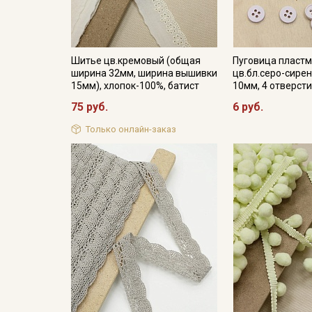
Шитье цв.кремовый (общая
Пуговица пластм
ширина 32мм, ширина вышивки
цв.бл.серо-сире
15мм), хлопок-100%, батист
10мм, 4 отверст
75 руб.
6 руб.
Только онлайн-заказ