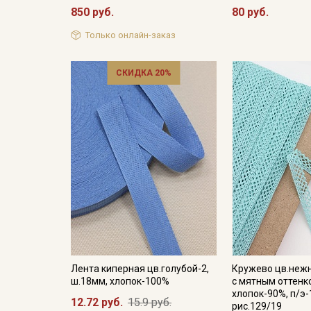
850 руб.
80 руб.
Только онлайн-заказ
СКИДКА 20%
Лента киперная цв.голубой-2,
Кружево цв.неж
ш.18мм, хлопок-100%
с мятным оттенк
хлопок-90%, п/э-
12.72 руб.
15.9 руб.
рис.129/19