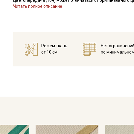
Цветопередача (тон) может отличаться от оригинального цв
монитора и в зависимости от партии.
Читать полное описание
Режем ткань
Нет ограничени
от 10 см
по минимальном