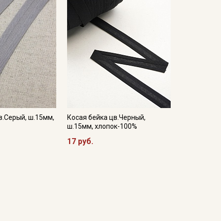
в.Серый, ш.15мм,
Косая бейка цв.Черный,
ш.15мм, хлопок-100%
17 руб.