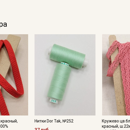
ра
.красный,
Нитки Dor Tak, №252
Кружево цв.б
100%
красный, ш.22
37 руб.