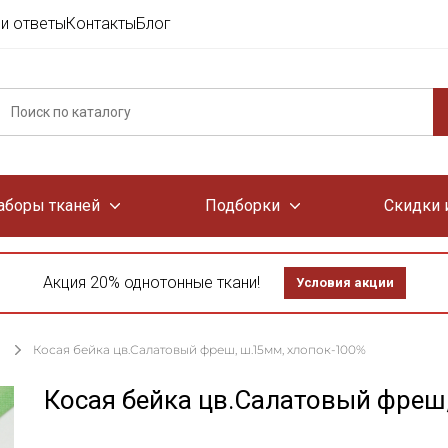
и ответы
Контакты
Блог
аборы тканей
Подборки
Скидки 
Акция 20% однотонные ткани!
Условия акции
Косая бейка цв.Салатовый фреш, ш.15мм, хлопок-100%
Косая бейка цв.Салатовый фреш