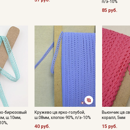
п/э-10%
85 руб.
но-бирюзовый
Кружево цв.ярко-голубой,
Вьюнчик цв.с
ом, ш.10мм,
ш.08мм, хлопок-90%, п/э-10%
коралл, 5мм
10%,
40 руб.
15 руб.