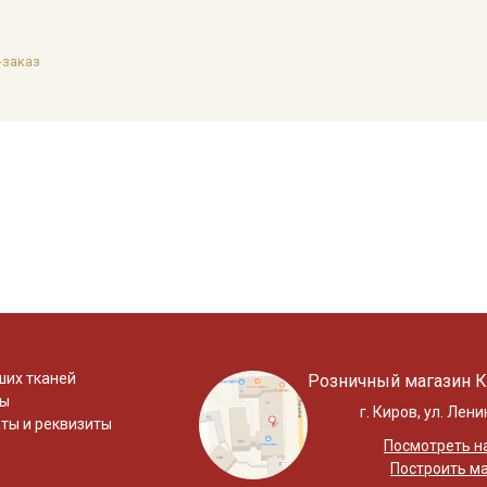
-заказ
ших тканей
Розничный магазин К
ты
г. Киров, ул. Лени
ты и реквизиты
Посмотреть на
Построить м