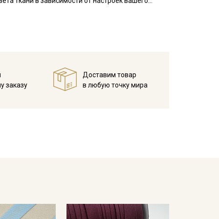
ета ткани в зависимости от настроек вашего
й
Доставим товар
у заказу
в любую точку мира