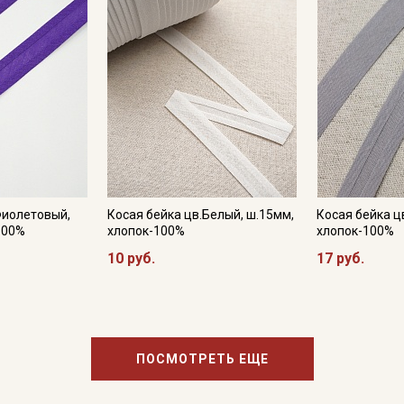
промокоды и скидки до 30% на узкие
категории тканей
Электронная почта
Подписаться
Ознакомлен(а) с
Политикой обработки персональных
Фиолетовый,
Косая бейка цв.Белый, ш.15мм,
Косая бейка ц
данных
и даю
Согласие на обработку персональных
100%
хлопок-100%
хлопок-100%
данных
10 руб.
17 руб.
Даю
Согласие на получение рекламных и
информационных рассылок
ПОСМОТРЕТЬ ЕЩЕ