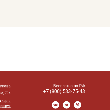
Бесплатно по РФ
упава
+7 (800) 533-75-43
на, 79а
 карте
аршрут