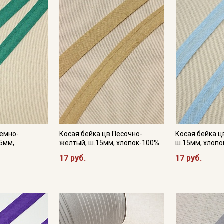
Темно-
Косая бейка цв.Песочно-
Косая бейка ц
5мм,
желтый, ш.15мм, хлопок-100%
ш.15мм, хлоп
17 руб.
17 руб.
Секретная рассылка от
Купава
Мы публикуем здесь дополнительные