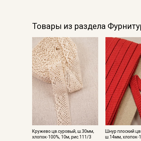
Товары из раздела Фурниту
Кружево цв.суровый, ш.30мм,
Шнур плоский цв
хлопок-100%, 10м, рис.111/3
ш.14мм, хлопок-