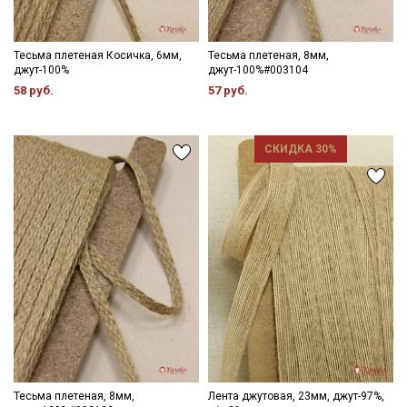
Ознакомлен(а) с
Политикой обработки персональных
данных
и даю
Согласие на обработку персональных
данных
Тесьма плетеная Косичка, 6мм,
Тесьма плетеная, 8мм,
Даю
Согласие на получение рекламных и
джут-100%
джут-100%#003104
информационных рассылок
58 руб.
57 руб.
СКИДКА 30%
Тесьма плетеная, 8мм,
Лента джутовая, 23мм, джут-97%,