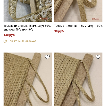
Тесьма плетеная, 45мм, джут-50%,
Тесьма плетеная, 15мм, джут-100%
вискоза-40%, п/э-10%
90 руб.
140 руб.
Секретная рассылка от Купава
Только онлайн-заказ
Мы публикуем здесь дополнительные
промокоды и скидки до 30% на узкие
категории тканей
Электронная почта
Подписаться