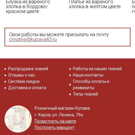
Блузка из вареного
Платье из вареного
Б
хлопка в бордово-
хлопка в желтом цвете
п
красном цвете
г
Свои работы вы можете присылать на почту
creative@kupava43.ru
Распродажа тканей
Работы из наших тканей
Отзывы о нас
Наши контакты
Система скидок
Способы оплаты и
Доставка и оплата
реквизиты
Типы тканей
Розничный магазин Купава
г. Киров, ул. Ленина, 79а
Посмотреть на карте
Построить маршрут