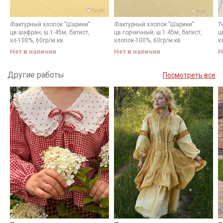
Фактурный хлопок "Шарики"
Фактурный хлопок "Шарики"
Т
цв.шафран, ш.1.45м, батист,
цв.горчичный, ш.1.45м, батист,
ц
хл-100%, 60гр/м.кв
хлопок-100%, 60гр/м.кв
х
Нет в наличии
Нет в наличии
Н
Другие работы
Посмотреть все