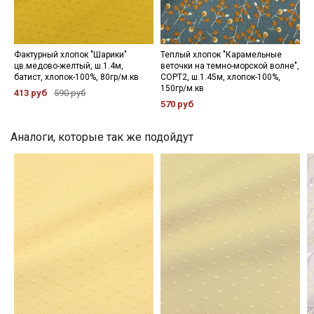
Мы публикуем здесь дополнительные
промокоды и скидки до 30% на узкие
категории тканей
Фактурный хлопок "Шарики"
Теплый хлопок "Карамельные
цв.медово-желтый, ш.1.4м,
веточки на темно-морской волне",
батист, хлопок-100%, 80гр/м.кв
СОРТ2, ш.1.45м, хлопок-100%,
Электронная почта
150гр/м.кв
413 руб
590 руб
570 руб
Аналоги, которые так же подойдут
Подписаться
Ознакомлен(а) с
Политикой обработки персональных
данных
и даю
Согласие на обработку персональных
данных
Даю
Согласие на получение рекламных и
информационных рассылок