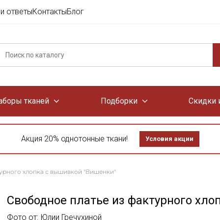
и ответы
Контакты
Блог
аборы тканей
Подборки
Скидки 
Акция 20% однотонные ткани!
Условия акции
турного хлопка с вышивкой "Вишенки"
Свободное платье из фактурного хло
Фото от: Юлии Гречухиной