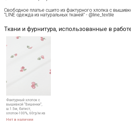
Свободное платье сшито из фактурного хлопка с вышивк
"LINE одежда из натуральных тканей" - @line_textile
Ткани и фурнитура, использованные в работ
Фактурный хлопок с
вышивкой "Вишенки",
ш.1.5м, батист,
хлопок-100%, 60гр/м.кв
Нет в наличии
Секретная рассылка от