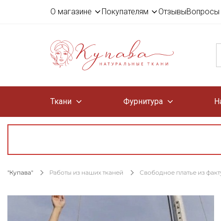
О магазине
Покупателям
Отзывы
Вопросы 
Ткани
Фурнитура
Н
"Купава"
Работы из наших тканей
Свободное платье из фак