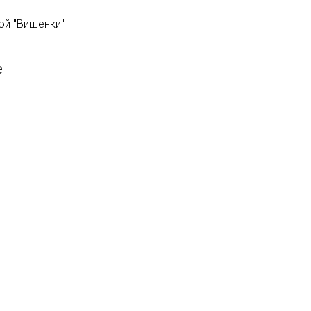
ой "Вишенки"
е