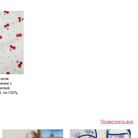
лопок
шенки с
белый,
т, хл-100%,
Посмотреть все