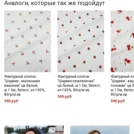
Аналоги, которые так же подойдут
Купава
Мы публикуем здесь дополнительные
промокоды и скидки до 30% на узкие
категории тканей
Электронная почта
Фактурный хлопок
Фактурный хлопок
Фактурный х
"Шарики - маленькие
"Шарики-землянички"
"Шарики - ви
Подписаться
вишенки" цв.белый,
цв.белый, ш.1.5м, батист,
точками" цв.
ш.1.5м, батист, хл-100%,
хл-100%, 80гр/м.кв
ш.1.5м, батис
80гр/м.кв
80гр/м.кв
590 руб
Ознакомлен(а) с
Политикой обработки персональных
590 руб
590 руб
данных
и даю
Согласие на обработку персональных
данных
Даю
Согласие на получение рекламных и
информационных рассылок