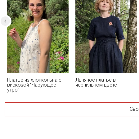
Платье из хлопкольна с
Льняное платье в
вискозой "Чарующее
чернильном цвете
утро"
Сво