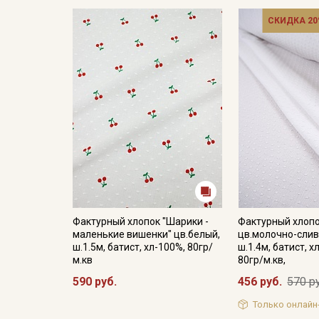
СКИДКА 20
Фактурный хлопок "Шарики -
Фактурный хлопо
маленькие вишенки" цв.белый,
цв.молочно-слив
ш.1.5м, батист, хл-100%, 80гр/
ш.1.4м, батист, 
м.кв
80гр/м.кв,
590 руб.
456 руб.
570 р
Только онлайн