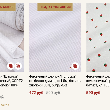
% АКЦИЯ
СКИДКА 20% АКЦИЯ
Подписаться
Ознакомлен(а) с
Политикой обработки персональных
данных
и даю
Согласие на обработку персональных
данных
Даю
Согласие на получение рекламных и
информационных рассылок
к "Шарики"
Фактурный хлопок "Полоски"
Фактурный хл
очный, СОРТ2,
цв.белая дымка, ш.1.5м, батист,
землянички" ц
хлопок-100%,
хлопок-100%, 60гр/м.кв
батист, хл-100
472 руб.
590 руб.
590 руб.
уб.
-заказ