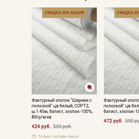
СКИДКА 20% АКЦИЯ
СКИДКА 20
Фактурный хлопок "Шарики с
Фактурный хлопо
полоской" цв.белый, СОРТ2,
полоской" цв.бел
ш.1.45м, батист, хлопок-100%,
батист, хлопок-1
80гр/м.кв
472 руб.
590 р
424 руб.
530 руб.
Только онлайн-заказ