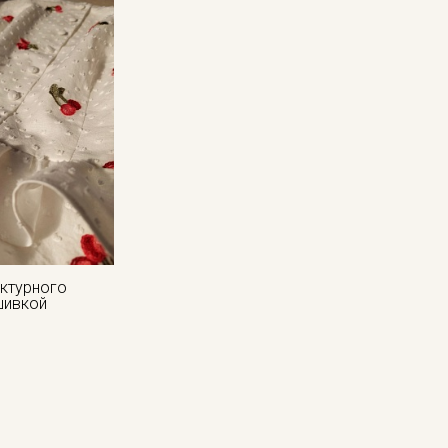
кани в зависимости от настроек вашего монитора и
актурного
шивкой