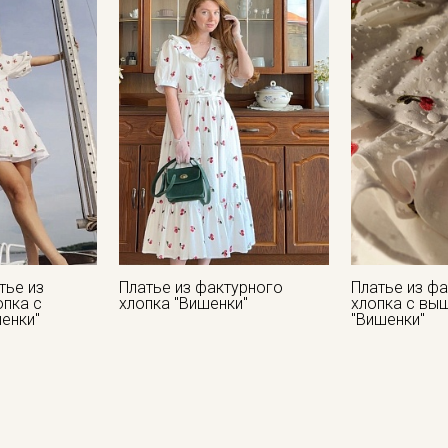
- сушить в подвешенном, расправленном состоянии
- гладить рекомендуется с изнаночной стороны.
Цветопередача может отличаться от оригинального цвета т
в зависимости от партии.
тье из
Платье из фактурного
Платье из ф
опка с
хлопка "Вишенки"
хлопка с вы
енки"
"Вишенки"