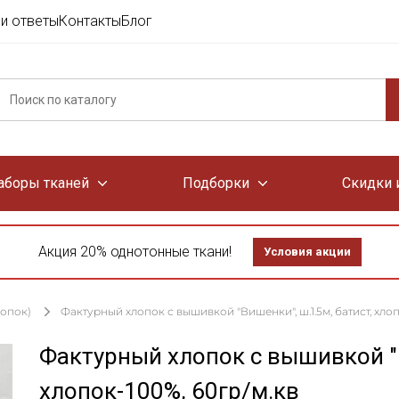
и ответы
Контакты
Блог
аборы тканей
Подборки
Скидки 
Акция 20% однотонные ткани!
Условия акции
лопок)
Фактурный хлопок с вышивкой "Вишенки", ш.1.5м, батист, хлоп
Фактурный хлопок с вышивкой "В
хлопок-100%, 60гр/м.кв