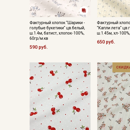
Фактурный хлопок "Шарики -
Фактурный хлопо
голубые букетики" цв.белый,
"Капли лета" цв.
ш.1.4м, батист, хлопок-100%,
ш.1.45м, хл-100%
60гр/м.кв
650 руб.
590 руб.
СКИДКА