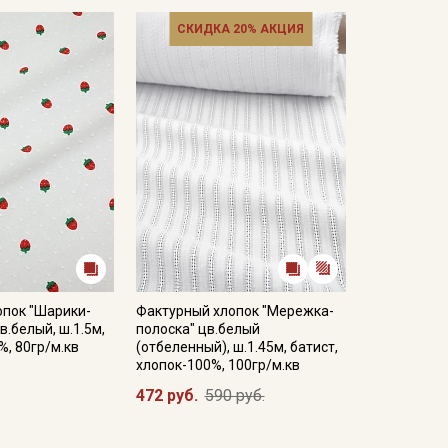
СКИДКА 20% АКЦИЯ
опок "Шарики-
Фактурный хлопок "Мережка-
в.белый, ш.1.5м,
полоска" цв.белый
%, 80гр/м.кв
(отбеленный), ш.1.45м, батист,
хлопок-100%, 100гр/м.кв
472 руб.
590 руб.