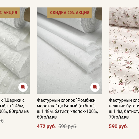
% АКЦИЯ
СКИДКА 20% АКЦИЯ
Секретная рассылка от
Купава
Мы публикуем здесь дополнительные
к "Шарики с
Фактурный хлопок "Ромбики
Фактурный хло
ый, ш.1.45м,
мережка" цв.Белый (отбел.),
нежные бутонч
промокоды и скидки до 30% на узкие
00%, 80гр/м.кв
ш.1.48м, батист, хлопок-100%,
ш.1.4м, батист
категории тканей
60гр/м.кв
70гр/м.кв
уб.
472 руб.
590 руб.
590 руб.
Электронная почта