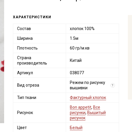
ХАРАКТЕРИСТИКИ
Состав
хлопок 100%
Ширина
1.5м
Плотность
60 гр/м.кв
Страна
Китай
производитель
Артикул
038077
Режем по рисунку
Вид отреза
?
вышивки
Тип ткани
Фактурный хлопок
Bon appetit
,
Все
Рисунок
рисунки
,
Вышитый
рисунок
Цвет
Белый