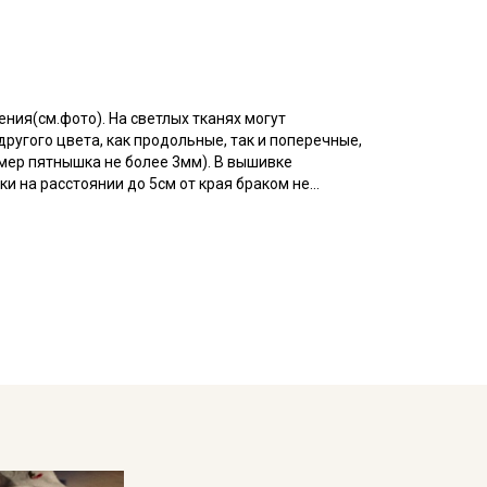
ния(см.фото). На светлых тканях могут
ругого цвета, как продольные, так и поперечные,
мер пятнышка не более 3мм). В вышивке
и на расстоянии до 5см от края браком не
вки, вышивка нанесена не по плетению нитей.
 элементами на тонкой батистовой основе.
сть средняя, после стирки вышитые элементы
ых наборов, одежды для малышей, конвертов и
го стиля в одежде и в интерьере. При пошиве
все светлые тона просвечивают.
ри температуре дальнейших стирок, не выше 40C,
ротах