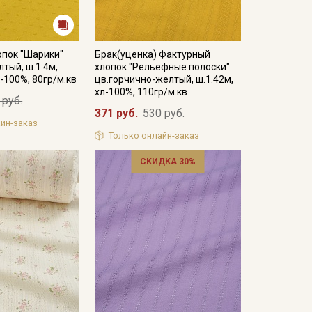
опок "Шарики"
Брак(уценка) Фактурный
тый, ш.1.4м,
хлопок "Рельефные полоски"
-100%, 80гр/м.кв
цв.горчично-желтый, ш.1.42м,
хл-100%, 110гр/м.кв
 руб.
371 руб.
530 руб.
йн-заказ
Только онлайн-заказ
СКИДКА 30%