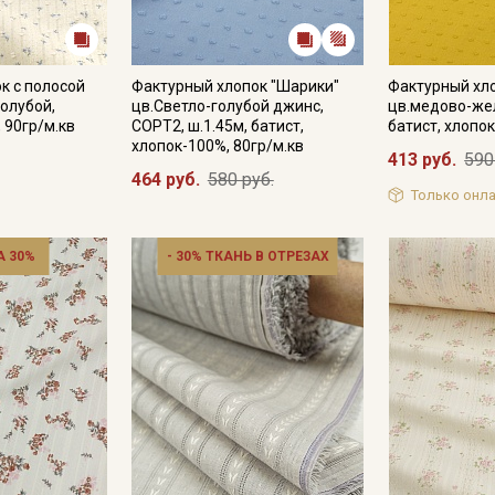
к с полосой
Фактурный хлопок "Шарики"
Фактурный хл
голубой,
цв.Светло-голубой джинс,
цв.медово-жел
, 90гр/м.кв
СОРТ2, ш.1.45м, батист,
батист, хлопок
хлопок-100%, 80гр/м.кв
413 руб.
590
464 руб.
580 руб.
Только онла
 30%
- 30% ТКАНЬ В ОТРЕЗАХ