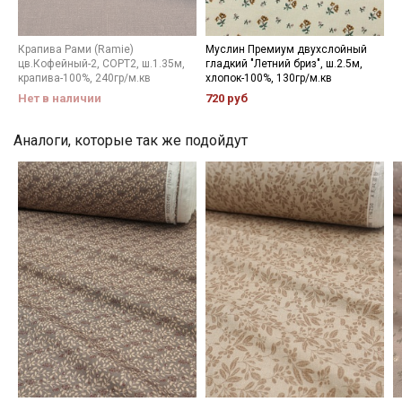
Мы публикуем здесь дополнительные
промокоды и скидки до 30% на узкие
Крапива Рами (Ramie)
Муслин Премиум двухслойный
категории тканей
цв.Кофейный-2, СОРТ2, ш.1.35м,
гладкий "Летний бриз", ш.2.5м,
крапива-100%, 240гр/м.кв
хлопок-100%, 130гр/м.кв
Нет в наличии
720 руб
Электронная почта
Аналоги, которые так же подойдут
Подписаться
Ознакомлен(а) с
Политикой обработки персональных
данных
и даю
Согласие на обработку персональных
данных
Даю
Согласие на получение рекламных и
информационных рассылок