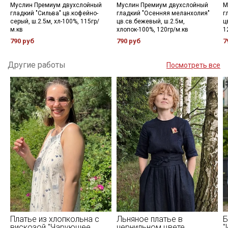
Муслин Премиум двухслойный
Муслин Премиум двухслойный
М
гладкий "Сильва" цв.кофейно-
гладкий "Осенняя меланхолия"
г
серый, ш.2.5м, хл-100%, 115гр/
цв.св.бежевый, ш.2.5м,
ц
м.кв
хлопок-100%, 120гр/м.кв
1
790 руб
790 руб
7
Другие работы
Посмотреть все
Платье из хлопкольна с
Льняное платье в
Б
вискозой "Чарующее
чернильном цвете
"