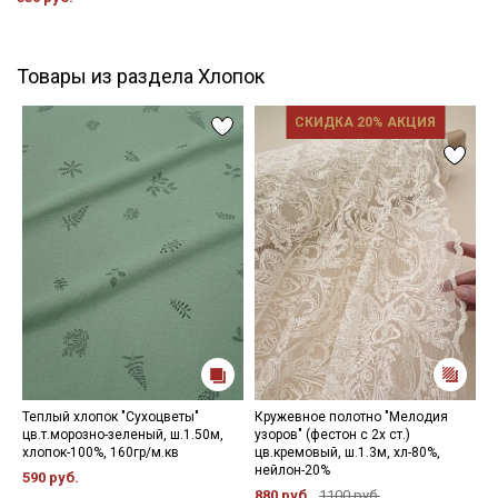
Товары из раздела Хлопок
СКИДКА 20% АКЦИЯ
Теплый хлопок "Сухоцветы"
Кружевное полотно "Мелодия
В
цв.т.морозно-зеленый, ш.1.50м,
узоров" (фестон с 2х ст.)
"
хлопок-100%, 160гр/м.кв
цв.кремовый, ш.1.3м, хл-80%,
р
нейлон-20%
1
590 руб.
880 руб.
1100 руб.
4