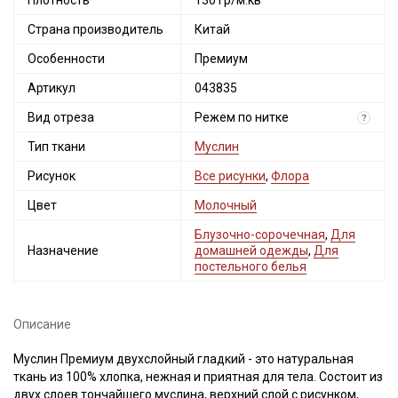
Плотность
130 гр/м.кв
Страна производитель
Китай
Особенности
Премиум
Артикул
043835
Вид отреза
Режем по нитке
?
Тип ткани
Муслин
Рисунок
Все рисунки
,
Флора
Цвет
Молочный
Блузочно-сорочечная
,
Для
Назначение
домашней одежды
,
Для
постельного белья
Описание
Муслин Премиум двухслойный гладкий - это натуральная
ткань из 100% хлопка, нежная и приятная для тела. Состоит из
двух слоев тончайшего муслина, верхний слой с рисунком,