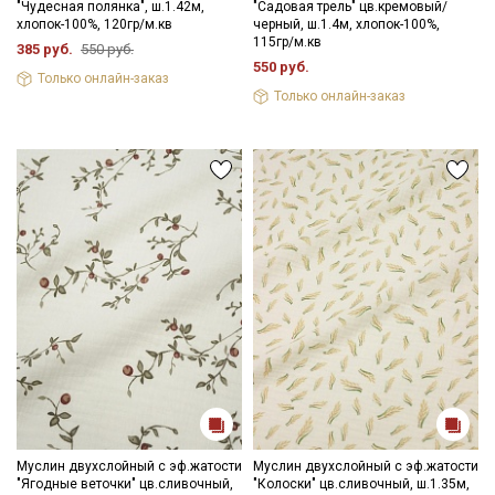
"Чудесная полянка", ш.1.42м,
"Садовая трель" цв.кремовый/
хлопок-100%, 120гр/м.кв
черный, ш.1.4м, хлопок-100%,
115гр/м.кв
385 руб.
550 руб.
Ознакомлен(а) с
Политикой обработки персональных
550 руб.
данных
и даю
Согласие на обработку персональных
Только онлайн-заказ
данных
Только онлайн-заказ
Даю
Согласие на получение рекламных и
информационных рассылок
Муслин двухслойный с эф.жатости
Муслин двухслойный с эф.жатости
"Ягодные веточки" цв.сливочный,
"Колоски" цв.сливочный, ш.1.35м,