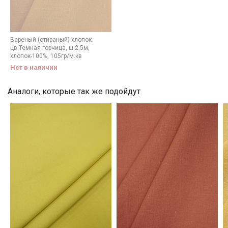
Мы публикуем здесь дополнительные
промокоды и скидки до 30% на узкие
категории тканей
Вареный (стираный) хлопок
цв.Темная горчица, ш.2.5м,
хлопок-100%, 105гр/м.кв
Электронная почта
Нет в наличии
Аналоги, которые так же подойдут
Подписаться
Ознакомлен(а) с
Политикой обработки персональных
данных
и даю
Согласие на обработку персональных
данных
Даю
Согласие на получение рекламных и
информационных рассылок