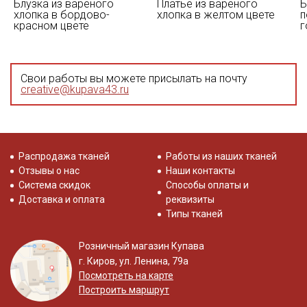
Блузка из вареного
Платье из вареного
Б
хлопка в бордово-
хлопка в желтом цвете
п
красном цвете
г
Свои работы вы можете присылать на почту
creative@kupava43.ru
Распродажа тканей
Работы из наших тканей
Отзывы о нас
Наши контакты
Система скидок
Способы оплаты и
Доставка и оплата
реквизиты
Типы тканей
Розничный магазин Купава
г. Киров, ул. Ленина, 79а
Посмотреть на карте
Построить маршрут