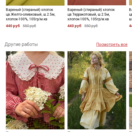
Вареный (стираный) хлопок
Вареный (стираный) хлопок
В
цв.Желто-оливковый, ш.2.5м,
цв.Терракотовый, ш.2.5м,
ц
хлопок-100%, 105гр/м.кв
хлопок-100%, 105гр/м.кв
ш
440 руб
550 руб
440 руб
550 руб
4
Другие работы
Посмотреть все