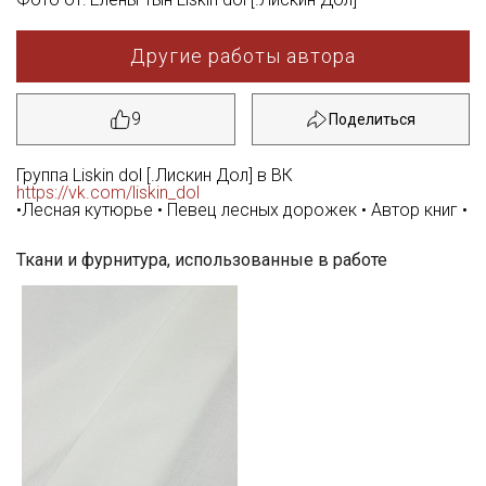
Другие работы автора
9
Группа Liskin dol [.Лискин Дол] в ВК
https://vk.com/liskin_dol
•Лесная кутюрье • Певец лесных дорожек • Автор книг •
Ткани и фурнитура, использованные в работе
Секретная рассылка от Купава