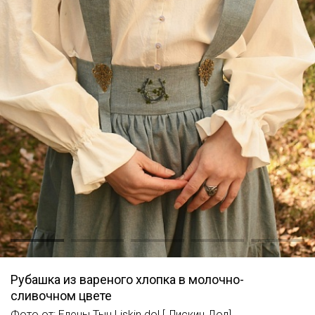
Рубашка из вареного хлопка в молочно-
сливочном цвете
Фото от: Елены Тын Liskin dol [.Лискин Дол]