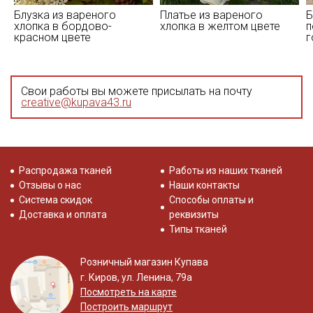
Блузка из вареного
Платье из вареного
Б
хлопка в бордово-
хлопка в желтом цвете
п
красном цвете
г
Свои работы вы можете присылать на почту
creative@kupava43.ru
Распродажа тканей
Работы из наших тканей
Отзывы о нас
Наши контакты
Система скидок
Способы оплаты и
Доставка и оплата
реквизиты
Типы тканей
Розничный магазин Купава
г. Киров, ул. Ленина, 79а
Посмотреть на карте
Построить маршрут