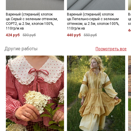
Вареный (стираный) хлопок
Вареный (стираный) хлопок
В
цв.Серый с зеленым оттенком,
цв.Пепельно-серый с зеленым
ц
СОРТ2, ш.2.5м, хлопок-100%,
оттенком, ш.2.5м, хлопок-100%,
х
110гр/м.кв
110гр/м.кв
4
424 руб
530 руб
440 руб
550 руб
Другие работы
Посмотреть все