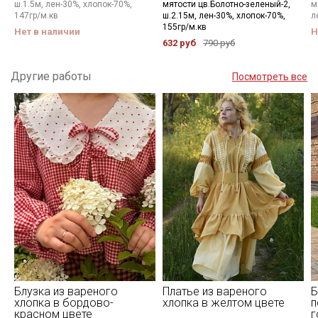
ш.1.5м, лен-30%, хлопок-70%,
мятости цв.Болотно-зеленый-2,
м
147гр/м.кв
ш.2.15м, лен-30%, хлопок-70%,
л
155гр/м.кв
Нет в наличии
Н
632 руб
790 руб
Другие работы
Посмотреть все
Блузка из вареного
Платье из вареного
Б
хлопка в бордово-
хлопка в желтом цвете
п
красном цвете
г