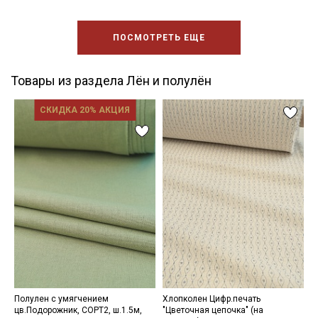
ПОСМОТРЕТЬ ЕЩЕ
Товары из раздела Лён и полулён
СКИДКА 20% АКЦИЯ
Полулен с умягчением
Хлопколен Цифр.печать
П
цв.Подорожник, СОРТ2, ш.1.5м,
"Цветочная цепочка" (на
с