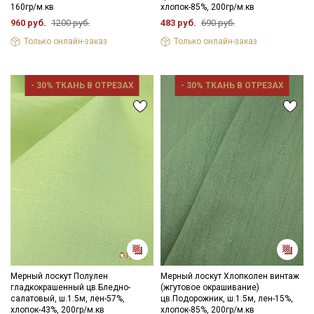
160гр/м.кв
хлопок-85%, 200гр/м.кв
960 руб.
1200 руб.
483 руб.
690 руб.
Только онлайн-заказ
Только онлайн-заказ
- 30% ТКАНЬ В ОТРЕЗАХ
- 30% ТКАНЬ В ОТРЕЗАХ
Мерный лоскут Полулен
Мерный лоскут Хлопколен винтаж
гладкокрашенный цв.Бледно-
(жгутовое окрашивание)
салатовый, ш.1.5м, лен-57%,
цв.Подорожник, ш.1.5м, лен-15%,
хлопок-43%, 200гр/м.кв
хлопок-85%, 200гр/м.кв