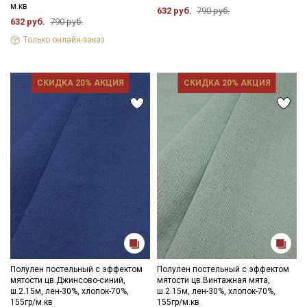
м.кв
632 руб.
790 руб.
632 руб.
790 руб.
Только онлайн-заказ
СКИДКА 20% АКЦИЯ
СКИДКА 20% АКЦИЯ
Полулен постельный с эффектом
Полулен постельный с эффектом
мятости цв.Джинсово-синий,
мятости цв.Винтажная мята,
ш.2.15м, лен-30%, хлопок-70%,
ш.2.15м, лен-30%, хлопок-70%,
155гр/м.кв
155гр/м.кв