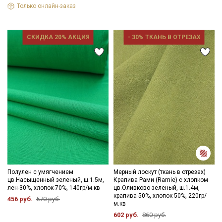
Только онлайн-заказ
СКИДКА 20% АКЦИЯ
- 30% ТКАНЬ В ОТРЕЗАХ
Полулен с умягчением
Мерный лоскут (ткань в отрезах)
цв.Насыщенный зеленый, ш.1.5м,
Крапива Рами (Ramie) с хлопком
лен-30%, хлопок-70%, 140гр/м.кв
цв.Оливково-зеленый, ш.1.4м,
крапива-50%, хлопок-50%, 220гр/
456 руб.
570 руб.
м.кв
602 руб.
860 руб.