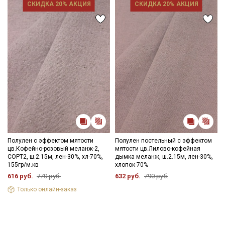
СКИДКА 20% АКЦИЯ
СКИДКА 20% АКЦИЯ
Подписаться
Ознакомлен(а) с
Политикой обработки персональных
данных
и даю
Согласие на обработку персональных
данных
Даю
Согласие на получение рекламных и
информационных рассылок
Полулен с эффектом мятости
Полулен постельный с эффектом
цв.Кофейно-розовый меланж-2,
мятости цв.Лилово-кофейная
СОРТ2, ш.2.15м, лен-30%, хл-70%,
дымка меланж, ш.2.15м, лен-30%,
155гр/м.кв
хлопок-70%
616 руб.
770 руб.
632 руб.
790 руб.
Только онлайн-заказ