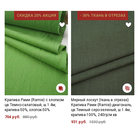
СКИДКА 20% АКЦИЯ
- 30% ТКАНЬ В ОТРЕЗАХ
Крапива Рами (Ramie) с хлопком
Мерный лоскут (ткань в отрезах)
цв.Темно-салатовый, ш.1.4м,
Крапива Рами (Ramie)-диагональ,
крапива-50%, хлопок-50%
цв.Темный серо-зеленый, ш.1.4м,
крапива-100%, 240гр/м.кв
704 руб.
880 руб.
931 руб.
1330 руб.