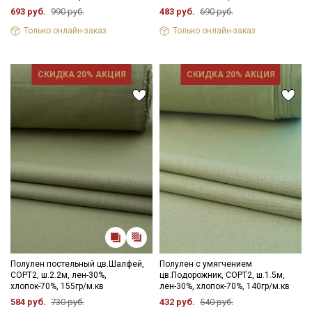
693 руб.
990 руб.
483 руб.
690 руб.
Только онлайн-заказ
Только онлайн-заказ
СКИДКА 20% АКЦИЯ
СКИДКА 20% АКЦИЯ
Полулен постельный цв.Шалфей,
Полулен с умягчением
СОРТ2, ш.2.2м, лен-30%,
цв.Подорожник, СОРТ2, ш.1.5м,
хлопок-70%, 155гр/м.кв
лен-30%, хлопок-70%, 140гр/м.кв
584 руб.
730 руб.
432 руб.
540 руб.