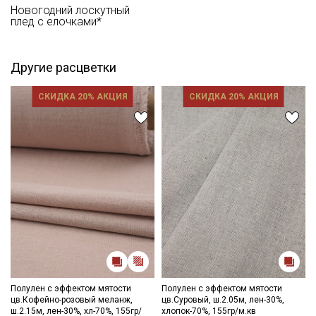
Новогодний лоскутный
плед с елочками*
Другие расцветки
СКИДКА 20% АКЦИЯ
СКИДКА 20% АКЦИЯ
Полулен с эффектом мятости
Полулен с эффектом мятости
цв.Кофейно-розовый меланж,
цв.Суровый, ш.2.05м, лен-30%,
ш.2.15м, лен-30%, хл-70%, 155гр/
хлопок-70%, 155гр/м.кв