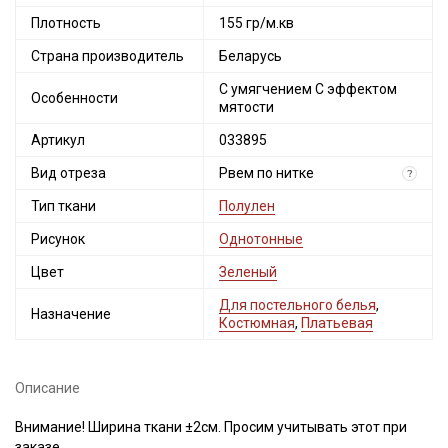
Плотность
155 гр/м.кв
Страна производитель
Беларусь
С умягчением С эффектом
Особенности
мятости
Артикул
033895
Вид отреза
Рвем по нитке
?
Тип ткани
Полулен
Рисунок
Однотонные
Цвет
Зеленый
Для постельного белья
,
Назначение
Костюмная
,
Платьевая
Описание
Внимание! Ширина ткани ±2см. Просим учитывать этот при
заказе.