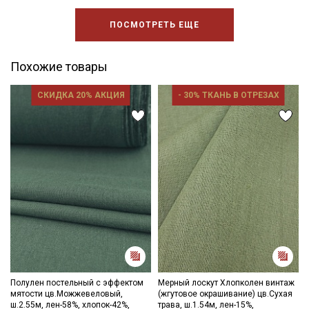
ПОСМОТРЕТЬ ЕЩЕ
Похожие товары
СКИДКА 20% АКЦИЯ
- 30% ТКАНЬ В ОТРЕЗАХ
Полулен постельный с эффектом
Мерный лоскут Хлопколен винтаж
мятости цв.Можжевеловый,
(жгутовое окрашивание) цв.Сухая
ш.2.55м, лен-58%, хлопок-42%,
трава, ш.1.54м, лен-15%,