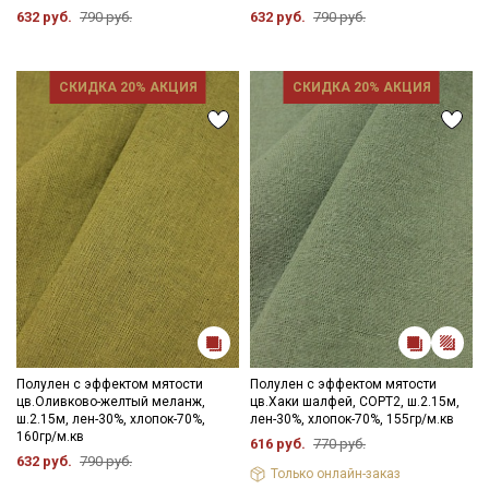
632 руб.
790 руб.
632 руб.
790 руб.
СКИДКА 20% АКЦИЯ
СКИДКА 20% АКЦИЯ
Полулен с эффектом мятости
Полулен с эффектом мятости
цв.Оливково-желтый меланж,
цв.Хаки шалфей, СОРТ2, ш.2.15м,
ш.2.15м, лен-30%, хлопок-70%,
лен-30%, хлопок-70%, 155гр/м.кв
160гр/м.кв
616 руб.
770 руб.
632 руб.
790 руб.
Только онлайн-заказ