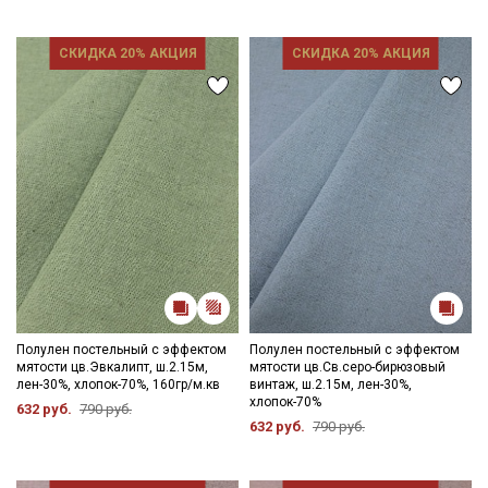
СКИДКА 20% АКЦИЯ
СКИДКА 20% АКЦИЯ
Секретная рассылка от Купава
Мы публикуем здесь дополнительные
промокоды и скидки до 30% на узкие
категории тканей
Полулен постельный с эффектом
Полулен постельный с эффектом
мятости цв.Эвкалипт, ш.2.15м,
мятости цв.Св.серо-бирюзовый
Электронная почта
лен-30%, хлопок-70%, 160гр/м.кв
винтаж, ш.2.15м, лен-30%,
хлопок-70%
632 руб.
790 руб.
632 руб.
790 руб.