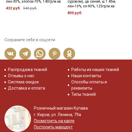
лен-30%, хлопок-70%, 140гр/м.кв
суровом), цв.синий, ш.1.45м,
х
лен-10%, хл-90%, 125гр/м.кв
432 руб.
540 руб.
5
850 руб.
Сохраните себе в соцсети
Распродажа тканей
Работы из наших тканей
Отзывы о нас
Наши контакты
Система скидок
Способы оплаты и
Доставка и оплата
реквизиты
Типы тканей
Розничный магазин Купава
г. Киров, ул. Ленина, 79а
Посмотреть на карте
Построить маршрут