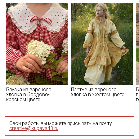
Блузка из вареного
Платье из вареного
Б
хлопка в бордово-
хлопка в желтом цвете
п
красном цвете
г
Свои работы вы можете присылать на почту
creative@kupava43.ru