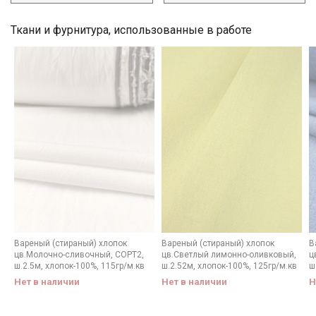
Ткани и фурнитура, использованные в работе
Вареный (стираный) хлопок
Вареный (стираный) хлопок
В
Секретная рассылка от Купава
цв.Молочно-сливочный, СОРТ2,
цв.Светлый лимонно-оливковый,
ц
ш.2.5м, хлопок-100%, 115гр/м.кв
ш.2.52м, хлопок-100%, 125гр/м.кв
ш
Мы публикуем здесь дополнительные
Нет в наличии
Нет в наличии
Н
промокоды и скидки до 30% на узкие
категории тканей