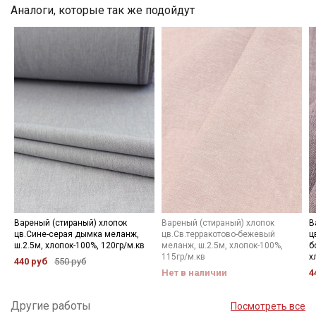
Аналоги, которые так же подойдут
Электронная почта
Подписаться
Ознакомлен(а) с
Политикой обработки персональных
данных
и даю
Согласие на обработку персональных
данных
Даю
Согласие на получение рекламных и
информационных рассылок
Вареный (стираный) хлопок
Вареный (стираный) хлопок
В
цв.Сине-серая дымка меланж,
цв.Св.терракотово-бежевый
ц
ш.2.5м, хлопок-100%, 120гр/м.кв
меланж, ш.2.5м, хлопок-100%,
б
115гр/м.кв
х
440 руб
550 руб
Нет в наличии
4
Другие работы
Посмотреть все