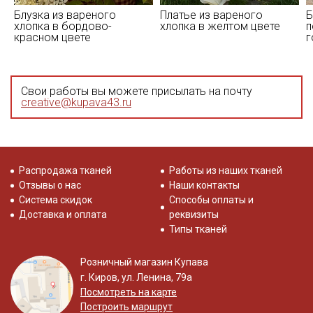
Блузка из вареного
Платье из вареного
Б
хлопка в бордово-
хлопка в желтом цвете
п
красном цвете
г
Свои работы вы можете присылать на почту
creative@kupava43.ru
Распродажа тканей
Работы из наших тканей
Отзывы о нас
Наши контакты
Система скидок
Способы оплаты и
Доставка и оплата
реквизиты
Типы тканей
Розничный магазин Купава
г. Киров, ул. Ленина, 79а
Посмотреть на карте
Построить маршрут