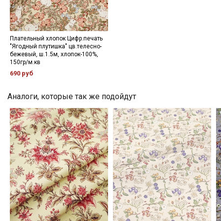
Мы публикуем здесь дополнительные
промокоды и скидки до 30% на узкие
Плательный хлопок Цифр.печать
категории тканей
"Ягодный плутишка" цв.телесно-
бежевый, ш.1.5м, хлопок-100%,
150гр/м.кв
Электронная почта
690 руб
Аналоги, которые так же подойдут
Подписаться
Ознакомлен(а) с
Политикой обработки персональных
данных
и даю
Согласие на обработку персональных
данных
Даю
Согласие на получение рекламных и
информационных рассылок