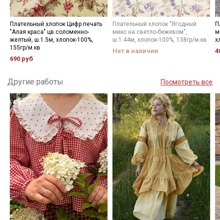
Плательный хлопок Цифр.печать
Плательный хлопок "Ягодный
П
"Алая краса" цв.соломенно-
микс на светло-бежевом",
м
желтый, ш.1.5м, хлопок-100%,
ш.1.44м, хлопок-100%, 138гр/м.кв
х
155гр/м.кв
Нет в наличии
4
690 руб
Другие работы
Посмотреть все