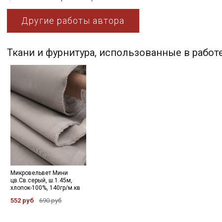
Другие работы автора
Ткани и фурнитура, использованные в работ
Микровельвет Мини
цв.Св.серый, ш.1.45м,
хлопок-100%, 140гр/м.кв
552 руб
690 руб
Секретная рассылка от