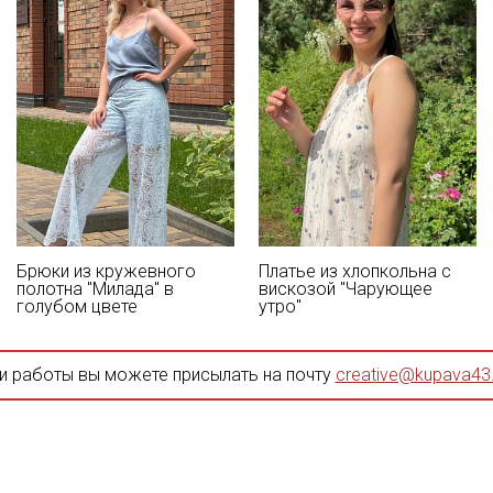
Брюки из кружевного
Платье из хлопкольна с
полотна "Милада" в
вискозой "Чарующее
голубом цвете
утро"
и работы вы можете присылать на почту
creative@kupava43.