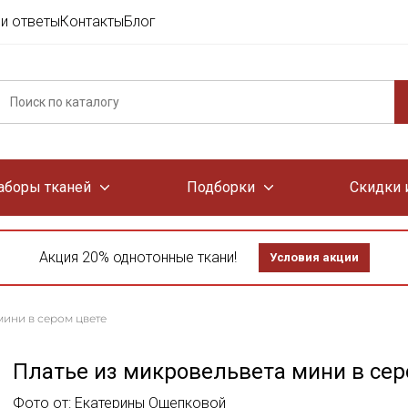
и ответы
Контакты
Блог
аборы тканей
Подборки
Скидки 
Акция 20% однотонные ткани!
Условия акции
мини в сером цвете
Платье из микровельвета мини в сер
Фото от: Екатерины Ощепковой