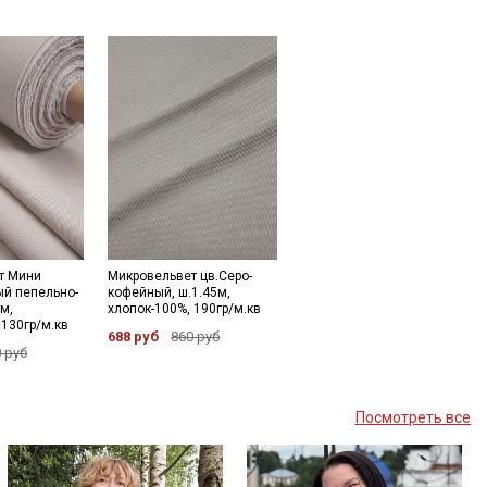
т Мини
Микровельвет цв.Серо-
й пепельно-
кофейный, ш.1.45м,
м,
хлопок-100%, 190гр/м.кв
 130гр/м.кв
688 руб
860 руб
 руб
Посмотреть все