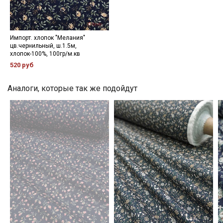
Мы публикуем здесь дополнительные
промокоды и скидки до 30% на узкие
категории тканей
Импорт. хлопок "Мелания"
цв.чернильный, ш.1.5м,
хлопок-100%, 100гр/м.кв
Электронная почта
520 руб
Аналоги, которые так же подойдут
Подписаться
Ознакомлен(а) с
Политикой обработки персональных
данных
и даю
Согласие на обработку персональных
данных
Даю
Согласие на получение рекламных и
информационных рассылок