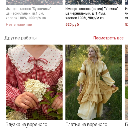
Импорт. хлопок "Бутончики"
Импорт. хлопок (ситец) "Ульяна"
И
цв.чернильный, ш.1.5м,
цв.чернильный, ш.1.45м,
ч
хлопок-100%, 100гр/м.кв
хлопок-100%, 90гр/м.кв
х
Нет в наличии
520 руб
5
Другие работы
Посмотреть все
Блузка из вареного
Платье из вареного
Б