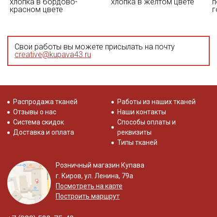
хлопка в бордово-
хлопка в желтом цвете
п
красном цвете
г
Свои работы вы можете присылать на почту
creative@kupava43.ru
Распродажа тканей
Работы из наших тканей
Отзывы о нас
Наши контакты
Система скидок
Способы оплаты и
Доставка и оплата
реквизиты
Типы тканей
Розничный магазин Купава
г. Киров, ул. Ленина, 79а
Посмотреть на карте
Построить маршрут