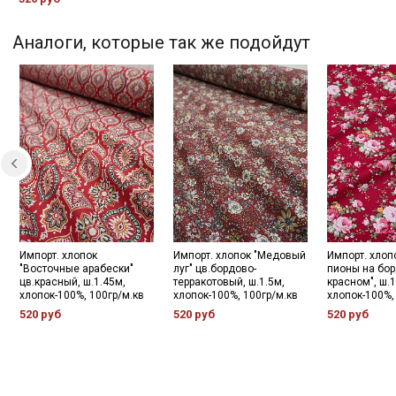
Секретная рассылка от
Купава
Аналоги, которые так же подойдут
Мы публикуем здесь дополнительные
промокоды и скидки до 30% на узкие
категории тканей
Электронная почта
Подписаться
Импорт. хлопок
Импорт. хлопок "Медовый
Импорт. хлоп
"Восточные арабески"
луг" цв.бордово-
пионы на бор
цв.красный, ш.1.45м,
терракотовый, ш.1.5м,
красном", ш.1
хлопок-100%, 100гр/м.кв
хлопок-100%, 100гр/м.кв
хлопок-100%,
Ознакомлен(а) с
Политикой обработки персональных
данных
и даю
Согласие на обработку персональных
520 руб
520 руб
520 руб
данных
Даю
Согласие на получение рекламных и
информационных рассылок