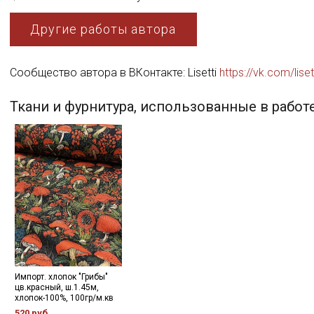
Другие работы автора
Сообщество автора в ВКонтакте: Lisetti
https://vk.com/liset
Ткани и фурнитура, использованные в работ
Импорт. хлопок "Грибы"
цв.красный, ш.1.45м,
хлопок-100%, 100гр/м.кв
520 руб