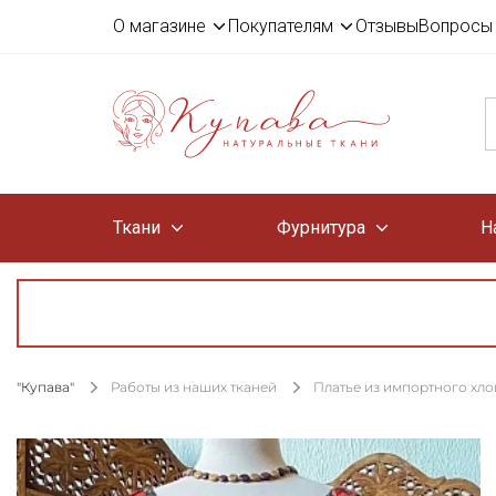
О магазине
Покупателям
Отзывы
Вопросы 
Ткани
Фурнитура
Н
"Купава"
Работы из наших тканей
Платье из импортного хло