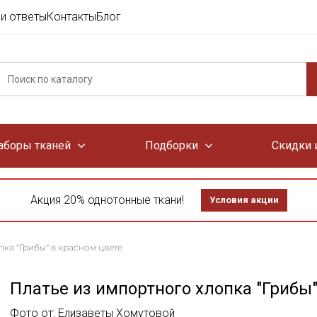
и ответы
Контакты
Блог
аборы тканей
Подборки
Скидки 
Акция 20% однотонные ткани!
Условия акции
пка "Грибы" в красном цвете
Платье из импортного хлопка "Грибы"
Фото от: Елизаветы Хомутовой