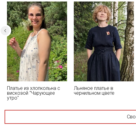
Платье из хлопкольна с
Льняное платье в
вискозой "Чарующее
чернильном цвете
утро"
Сво