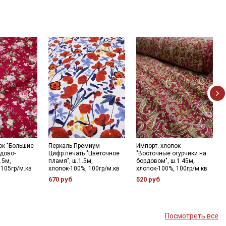
ок "Большие
Перкаль Премиум
Импорт. хлопок
дово-
Цифр.печать "Цветочное
"Восточные огурчики на
.5м,
пламя", ш.1.5м,
бордовом", ш.1.45м,
 105гр/м.кв
хлопок-100%, 100гр/м.кв
хлопок-100%, 100гр/м.кв
670 руб
520 руб
Посмотреть все