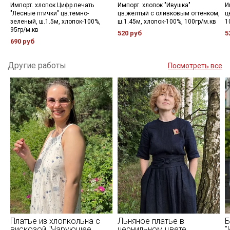
Импорт. хлопок Цифр.печать
Импорт. хлопок "Ивушка"
И
"Лесные птички" цв.темно-
цв.желтый с оливковым оттенком,
ц
зеленый, ш.1.5м, хлопок-100%,
ш.1.45м, хлопок-100%, 100гр/м.кв
1
95гр/м.кв
520 руб
5
690 руб
Другие работы
Посмотреть все
Платье из хлопкольна с
Льняное платье в
Б
вискозой "Чарующее
чернильном цвете
"