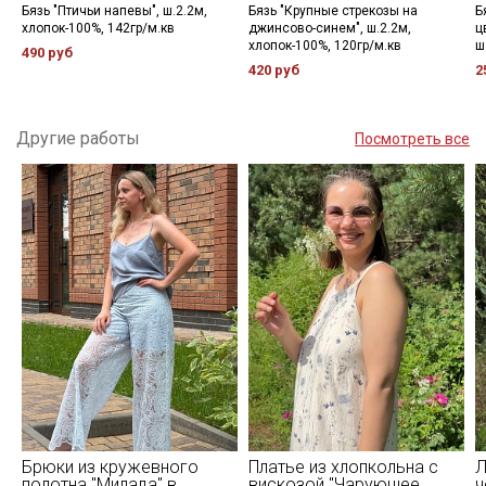
Бязь "Птичьи напевы", ш.2.2м,
Бязь "Крупные стрекозы на
Б
хлопок-100%, 142гр/м.кв
джинсово-синем", ш.2.2м,
ц
хлопок-100%, 120гр/м.кв
ш
490 руб
420 руб
2
Другие работы
Посмотреть все
Брюки из кружевного
Платье из хлопкольна с
Л
полотна "Милада" в
вискозой "Чарующее
ч