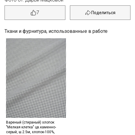
7
Ткани и фурнитура, использованные в работе
Секретная рассылка от Купава
Вареный (стираный) хлопок
"Мелкая клетка" цв.каменно-
Мы публикуем здесь дополнительные
серый, ш.2.5м, хлопок-100%,