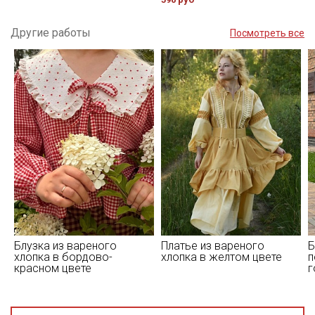
Другие работы
Посмотреть все
Блузка из вареного
Платье из вареного
Б
хлопка в бордово-
хлопка в желтом цвете
п
красном цвете
г