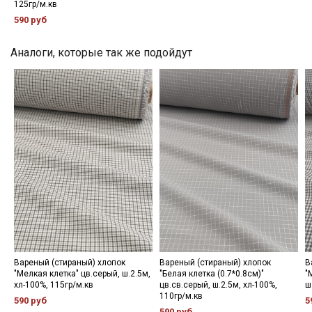
промокоды и скидки до 30% на узкие
125гр/м.кв
категории тканей
590 руб
Электронная почта
Аналоги, которые так же подойдут
Подписаться
Ознакомлен(а) с
Политикой обработки персональных
данных
и даю
Согласие на обработку персональных
данных
Даю
Согласие на получение рекламных и
информационных рассылок
Вареный (стираный) хлопок
Вареный (стираный) хлопок
В
"Мелкая клетка" цв.серый, ш.2.5м,
"Белая клетка (0.7*0.8см)"
"
хл-100%, 115гр/м.кв
цв.св.серый, ш.2.5м, хл-100%,
ш
110гр/м.кв
590 руб
5
590 руб