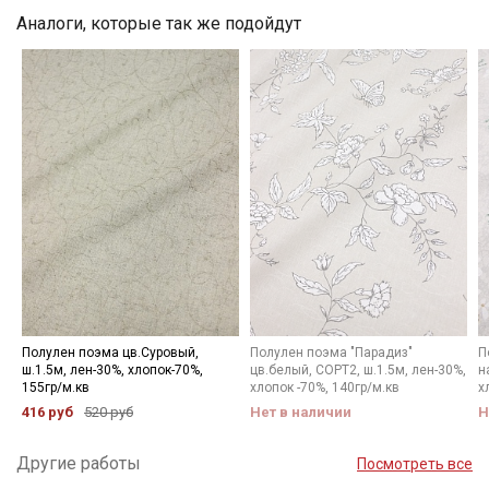
Аналоги, которые так же подойдут
Электронная почта
Подписаться
Ознакомлен(а) с
Политикой обработки персональных
данных
и даю
Согласие на обработку персональных
данных
Даю
Согласие на получение рекламных и
информационных рассылок
Полулен поэма цв.Суровый,
Полулен поэма "Парадиз"
П
ш.1.5м, лен-30%, хлопок-70%,
цв.белый, СОРТ2, ш.1.5м, лен-30%,
н
155гр/м.кв
хлопок -70%, 140гр/м.кв
х
416 руб
520 руб
Нет в наличии
Н
Другие работы
Посмотреть все