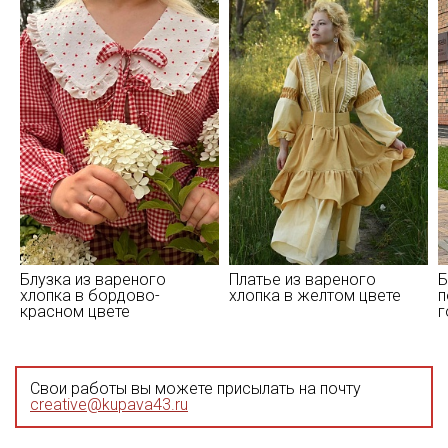
Блузка из вареного
Платье из вареного
Б
хлопка в бордово-
хлопка в желтом цвете
п
красном цвете
г
Свои работы вы можете присылать на почту
creative@kupava43.ru