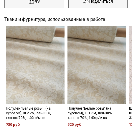
49
Ткани и фурнитура, использованные в работе
Секретная рассылка от Купава
Полулен "Белые розы", (на
Полулен "Белые розы" (на
Ш
суровом), ш.2.2м, лен-30%,
суровом), ш.1.5м, лен-30%,
ш
Мы публикуем здесь дополнительные
хлопок-70%, 140гр/м.кв
хлопок-70%, 140гр/м.кв
3
промокоды и скидки до 30% на узкие
730 руб
520 руб
1
категории тканей