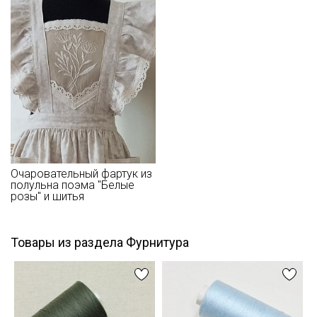
Даю
Согласие на получение рекламных и
Перед применением кружево следует замочить в воде при
информационных рассылок
30С – 40С для исключения дальнейшей усадки.
Цветопередача может отличаться от оригинального цвета в
зависимости от настроек вашего монитора.
Очаровательный фартук из
полульна поэма "Белые
розы" и шитья
Товары из раздела Фурнитура