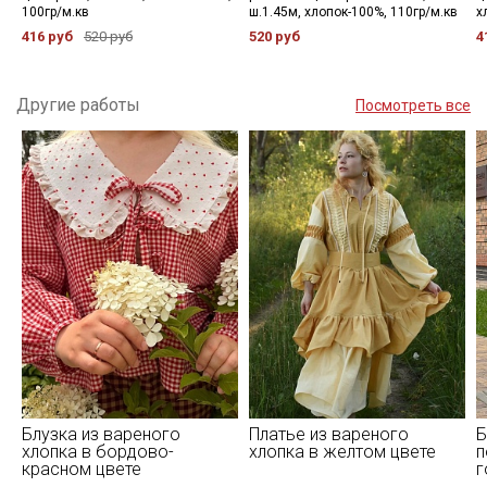
100гр/м.кв
ш.1.45м, хлопок-100%, 110гр/м.кв
х
416 руб
520 руб
520 руб
4
Другие работы
Посмотреть все
Блузка из вареного
Платье из вареного
Б
хлопка в бордово-
хлопка в желтом цвете
п
красном цвете
г