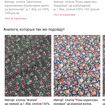
Мы публикуем здесь дополнительные
Импорт. хлопок "Цветочное
Импорт. хлопок "Розы сиренево-
вдохновение (малиновые цветы
бордовые" цв.шоколадный,
промокоды и скидки до 30% на узкие
на молочном)", ш.1.45м, хл-100%,
ш.1.45м, хлопок-100%, 100 гр/м.кв
категории тканей
105гр/м.кв
Нет в наличии
Нет в наличии
Электронная почта
Аналоги, которые так же подойдут
Подписаться
Ознакомлен(а) с
Политикой обработки персональных
данных
и даю
Согласие на обработку персональных
данных
Даю
Согласие на получение рекламных и
информационных рассылок
Импорт. хлопок "Агапия"
Импорт. хлопок "Розы кораллово-
И
цв.черный, ш.1.45м, хлопок-100%,
розовые" цв.морская волна,
ц