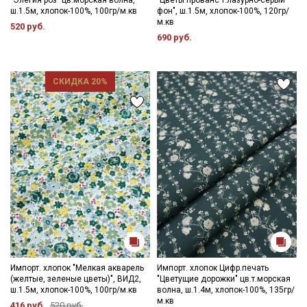
ш.1.5м, хлопок-100%, 100гр/м.кв
фон", ш.1.5м, хлопок-100%, 120гр/
м.кв
520 руб.
690 руб.
СКИДКА 20%
Импорт. хлопок "Мелкая акварель
Импорт. хлопок Цифр.печать
(желтые, зеленые цветы)", ВИД2,
"Цветущие дорожки" цв.т.морская
ш.1.5м, хлопок-100%, 100гр/м.кв
волна, ш.1.4м, хлопок-100%, 135гр/
м.кв
416 руб.
520 руб.