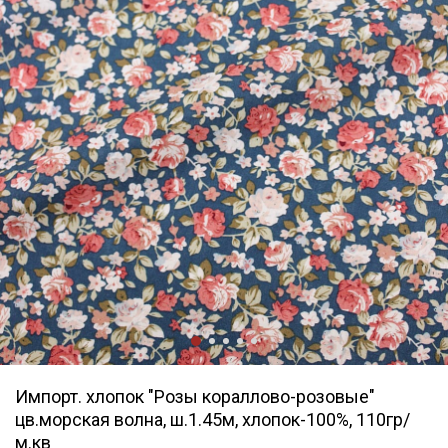
Импорт. хлопок "Розы кораллово-розовые"
цв.морская волна, ш.1.45м, хлопок-100%, 110гр/
м.кв