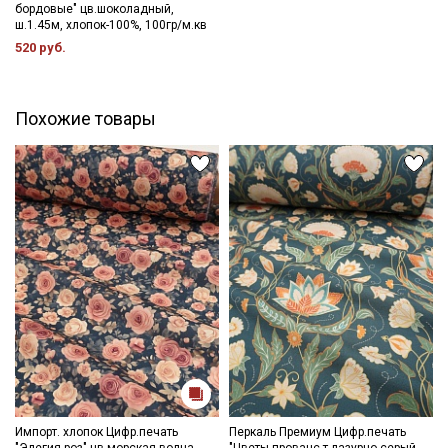
бордовые" цв.шоколадный,
Ознакомлен(а) с
Политикой обработки персональных
ш.1.45м, хлопок-100%, 100гр/м.кв
данных
и даю
Согласие на обработку персональных
520 руб.
данных
Даю
Согласие на получение рекламных и
информационных рассылок
Похожие товары
Импорт. хлопок Цифр.печать
Перкаль Премиум Цифр.печать
"Элегия роз" цв.морская волна,
"Цветы прованс т.лазурно-серый