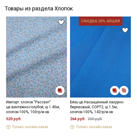
Товары из раздела Хлопок
СКИДКА 20% АКЦИЯ
Импорт. хлопок "Рассвет"
Бязь цв.Насыщенный лазурно-
П
цв.винтажно-голубой, ш.1.45м,
бирюзовый, СОРТ2, ш.1.5м,
ч
хлопок-100%, 100гр/м.кв
хлопок-100%, 142гр/м.кв
х
520 руб.
264 руб.
330 руб.
4
Только онлайн-заказ
Только онлайн-заказ