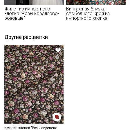
Жилет из импортного
Винтажная блузка
хлопка "Розы кораллово-
свободного кроя из
розовые"
импортного хлопка
Другие расцветки
Секретная рассылка от Купава
Мы публикуем здесь дополнительные
промокоды и скидки до 30% на узкие
категории тканей
Электронная почта
Подписаться
Импорт. хлопок "Розы сиренево-