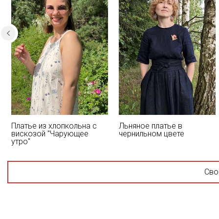
Платье из хлопкольна с
Льняное платье в
вискозой "Чарующее
чернильном цвете
утро"
Сво