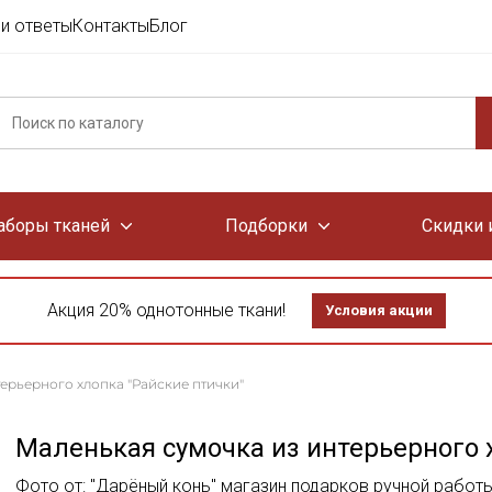
и ответы
Контакты
Блог
аборы тканей
Подборки
Скидки 
Акция 20% однотонные ткани!
Условия акции
ерьерного хлопка "Райские птички"
Маленькая сумочка из интерьерного 
Фото от: "Дарёный конь" магазин подарков ручной работ