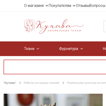
О магазине
Покупателям
Отзывы
Вопросы 
Ткани
Фурнитура
Н
"Купава"
Работы из наших тканей
Маленькая сумочка из инт