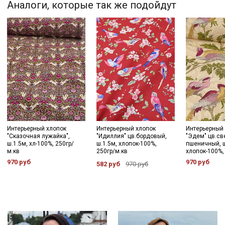
Аналоги, которые так же подойдут
Купава
Мы публикуем здесь дополнительные
промокоды и скидки до 30% на узкие
категории тканей
Электронная почта
Интерьерный хлопок
Интерьерный хлопок
Интерьерный
"Сказочная лужайка",
"Идиллия" цв.бордовый,
"Эдем" цв.св
Подписаться
ш.1.5м, хл-100%, 250гр/
ш.1.5м, хлопок-100%,
пшеничный, ш
м.кв
250гр/м.кв
хлопок-100%,
970 руб
970 руб
Ознакомлен(а) с
Политикой обработки персональных
582 руб
970 руб
данных
и даю
Согласие на обработку персональных
данных
Даю
Согласие на получение рекламных и
информационных рассылок