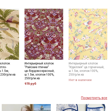
 хлопок
Интерьерный хлопок
Интерьерный хлопок
етло-
"Райские птички"
"Идиллия" цв.горчичный,
.1.5м,
цв.бордово-красный,
ш.1.5м, хлопок-100%,
 230гр/м.кв
ш.1.5м, хлопок-100%,
250гр/м.кв
250гр/м.кв
Нет в наличии
970 руб
Посмотреть все