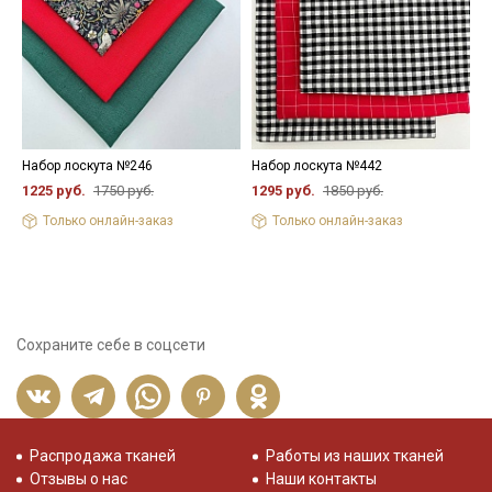
Набор лоскута №246
Набор лоскута №442
М
"
1225 руб.
1750 руб.
1295 руб.
1850 руб.
ш
Только онлайн-заказ
Только онлайн-заказ
9
Сохраните себе в соцсети
Распродажа тканей
Работы из наших тканей
Отзывы о нас
Наши контакты