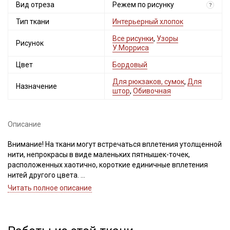
Вид отреза
Режем по рисунку
?
Тип ткани
Интерьерный хлопок
Все рисунки
,
Узоры
Рисунок
У.Морриса
Цвет
Бордовый
Для рюкзаков, сумок
,
Для
Назначение
штор
,
Обивочная
Описание
Внимание! На ткани могут встречаться вплетения утолщенной
нити, непрокрасы в виде маленьких пятнышек-точек,
расположенных хаотично, короткие единичные вплетения
нитей другого цвета.
При продаже, ткань режем по рисунку (рисунок нанесен не по
Читать полное описание
плетению). Важно, при выравнивании отреза, не срезать
неровность, а пропарить и подтянуть ткань по диагонали,
чтобы нити распрямились и диагональный перекос
исправился. Дефекты вдоль кромки на расстоянии до 5см от