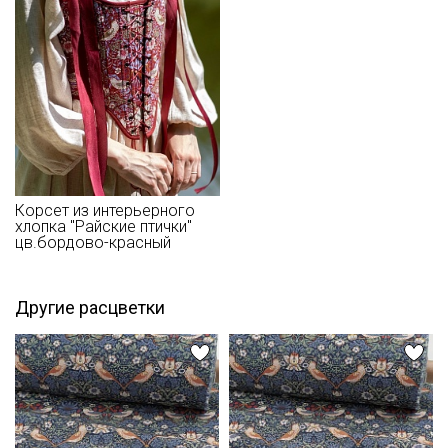
Цветопередача (тон) может отличаться от оригинального
цвета ткани в зависимости от настроек вашего монитора и в
зависимости от партии.
Подписаться
Ознакомлен(а) с
Политикой обработки персональных
данных
и даю
Согласие на обработку персональных
данных
Корсет из интерьерного
Даю
Согласие на получение рекламных и
хлопка "Райские птички"
информационных рассылок
цв.бордово-красный
Другие расцветки